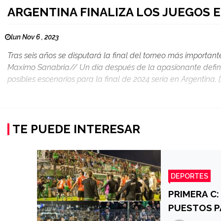
ARGENTINA FINALIZA LOS JUEGOS E
lun Nov 6 , 2023
Tras seis años se disputará la final del torneo más importante
Maximo Sanabria// Un día después de la apasionante definic
posibles escenarios para la final de 2024 sería en Argentina. [
TE PUEDE INTERESAR
DEPORTES
PRIMERA C:
PUESTOS P