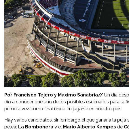
Por Francisco Tejero y Maximo Sanabria//
Un día desp
dio a conocer que uno de los posibles escenarios para la fi
primera vez como final única en jugarse en nuestro país.
Hay varios candidatos, sin embargo el que ganaría la puja s
pelea:
La Bombonera
y el
Mario Alberto Kempes
de
C