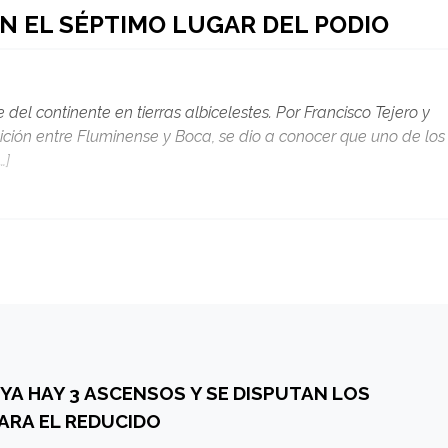
N EL SÉPTIMO LUGAR DEL PODIO
 del continente en tierras albicelestes. Por Francisco Tejero y
ión entre Fluminense y Boca, se dio a conocer que uno de los
…]
 YA HAY 3 ASCENSOS Y SE DISPUTAN LOS
ARA EL REDUCIDO