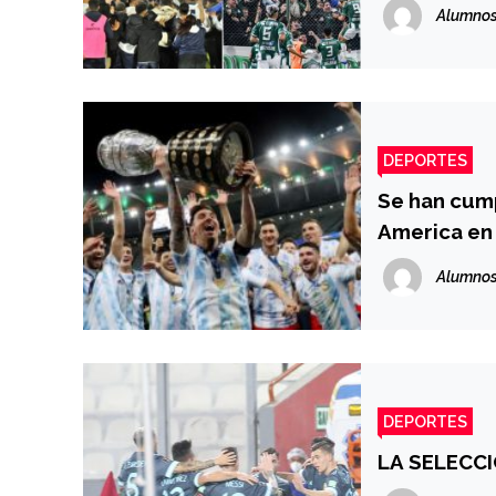
Alumnos
DEPORTES
Se han cump
America en 
Alumnos
DEPORTES
LA SELECC