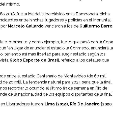
 del mismo.
año 2018, fue la ida del superclásico en la Bombonera, dicha
ncidentes entre hinchas, jugadores y policías en el Monuntal. 
s por
Marcelo Gallardo
vencieron a los de
Guillermo Barro
asta el momento y como ejemplo, fue lo que pasó con la Cop
e “en lugar de anunciar el estadio la Conmebol anunciará la
vo, teniendo así más libertad para elegir estadio según los
evista
Globo Esporte de Brasil
, referido a los detalles que
sede entre el estadio Centenario de Montevideo (de 60 mil
e 20 mil). La tendencia natural para 2024 sería que la final
emos recordar lo ocurrido el último fin de semana en Río de
de de la nacionalidad de los equipos disputantes de la final.
 en Libertadores fueron:
Lima (2019), Río De Janeiro (2020