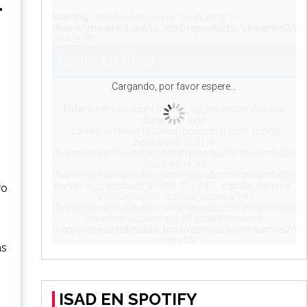
T
ro
as
ISAD EN SPOTIFY