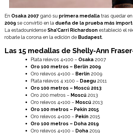
En
Osaka 2007
ganó su
primera medalla
tras quedar en
2009
se convirtió en la
dueña de la prueba más importa
La estadounidense
Sha’Carri Richardson
estableció el 
robarle la corona en la edición de
Budapest
.
Las 15 medallas de Shelly-Ann Frase
Plata relevos 4×100 –
Osaka
2007
Oro 100 metros – Berlín 2009
Oro relevos 4×100 –
Berlín
2009
Plata relevos 4 x100 –
Daegu
2011
Oro 100 metros – Moscú 2013
Oro 200 metros –
Moscú
2013
Oro relevos 4×100 –
Moscú
2013
Oro 100 metros – Pekín 2015
Oro relevos 4×100 –
Pekín
2015
Oro 100 metros – Doha 2019
Oro relevos 4×100 –
Doha
2019