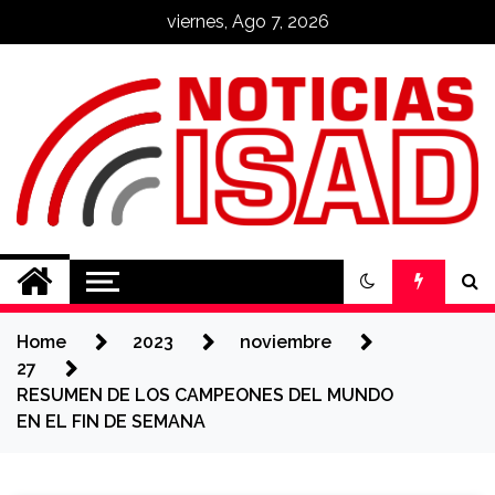
Skip
viernes, Ago 7, 2026
to
content
Noticias ISAD
REALIZADO POR NUESTROS
ESTUDIANTES
Home
2023
noviembre
27
RESUMEN DE LOS CAMPEONES DEL MUNDO
EN EL FIN DE SEMANA