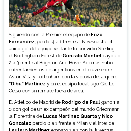
Siguiendo con la Premier el equipo de
Enzo
Fernandez,
perdió 4 a 1 frente al Newscastle el
único gol del equipo visitante lo convirtió Sterling,
el Nottingham Forest de
Gonzalo Montiel
cayo por
2 a 3 frente al Brighton And Hove. Ademas hubo
enfrentamientos de argentinos en el cruze entre
Aston Villa y Tottenham con la victoria del arquero
“Dibu” Martinez
y en el equipo local jugo Gio Lo
Celso con un remate fuera de área.
El Atlético de Madrid de
Rodrigo de Paul
gano 1 a
0 con gol de un ex campeón del mundo Griezmann,
la Fiorentina de
Lucas
Martinez Quarta y Nico
Gonzalez
perdió 0 a 1 frente a Milan y el Inter de
Lautaro Martinez
empato 1 a 1 con la Juventus