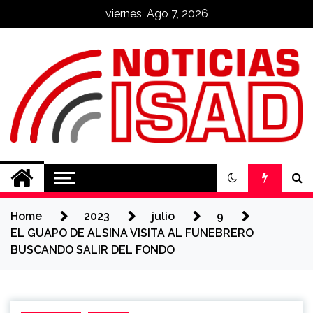
Skip
viernes, Ago 7, 2026
to
content
Noticias ISAD
REALIZADO POR NUESTROS
ESTUDIANTES
Home
2023
julio
9
EL GUAPO DE ALSINA VISITA AL FUNEBRERO
BUSCANDO SALIR DEL FONDO