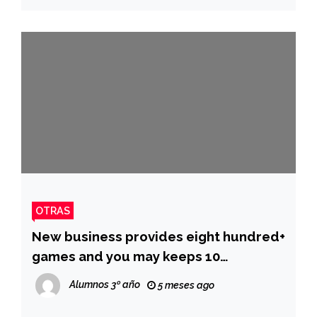
OTRAS
New business provides eight hundred+
games and you may keeps 10
significant licenses, such as the MGA
Alumnos 3º año
5 meses ago
and UKGC