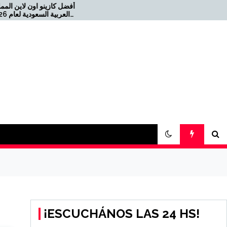
أفضل 
Offizielles Online Casino für
die Schweiz 2026-08-22
كازي USDT
¡ESCUCHÁNOS LAS 24 HS!