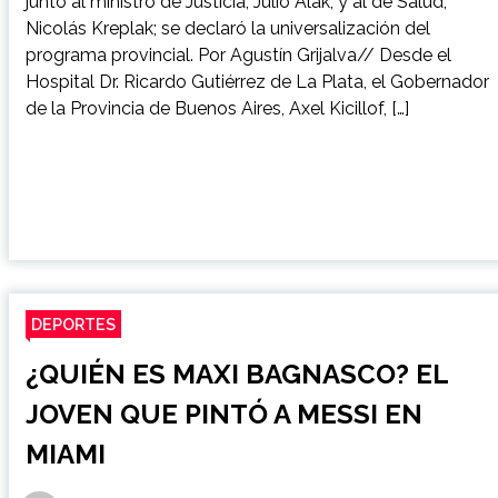
junto al ministro de Justicia, Julio Alak, y al de Salud,
Nicolás Kreplak; se declaró la universalización del
programa provincial. Por Agustín Grijalva// Desde el
Hospital Dr. Ricardo Gutiérrez de La Plata, el Gobernador
de la Provincia de Buenos Aires, Axel Kicillof, […]
DEPORTES
¿QUIÉN ES MAXI BAGNASCO? EL
JOVEN QUE PINTÓ A MESSI EN
MIAMI