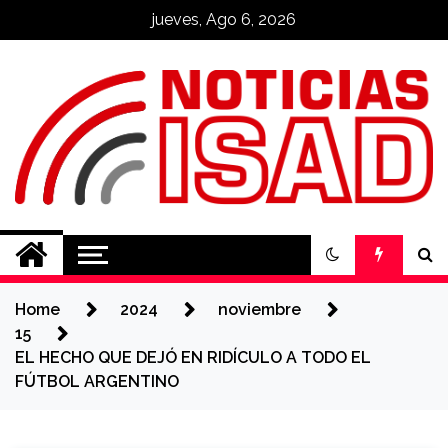
Skip
jueves, Ago 6, 2026
to
content
Noticias ISAD
REALIZADO POR NUESTROS
ESTUDIANTES
Home
2024
noviembre
15
EL HECHO QUE DEJÓ EN RIDÍCULO A TODO EL
FÚTBOL ARGENTINO