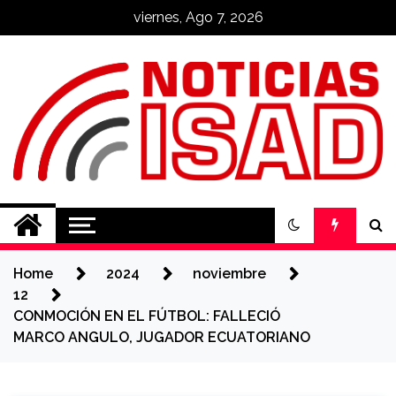
Skip
viernes, Ago 7, 2026
to
content
Noticias ISAD
REALIZADO POR NUESTROS
ESTUDIANTES
Home
2024
noviembre
12
CONMOCIÓN EN EL FÚTBOL: FALLECIÓ
MARCO ANGULO, JUGADOR ECUATORIANO