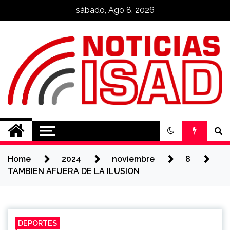
Skip
sábado, Ago 8, 2026
to
content
Noticias ISAD
REALIZADO POR NUESTROS
ESTUDIANTES
Home
2024
noviembre
8
TAMBIEN AFUERA DE LA ILUSION
DEPORTES