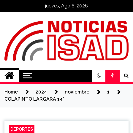
Skip
jueves, Ago 6, 2026
to
content
Noticias ISAD
REALIZADO POR NUESTROS
ESTUDIANTES
Home
2024
noviembre
1
COLAPINTO LARGARA 14°
DEPORTES