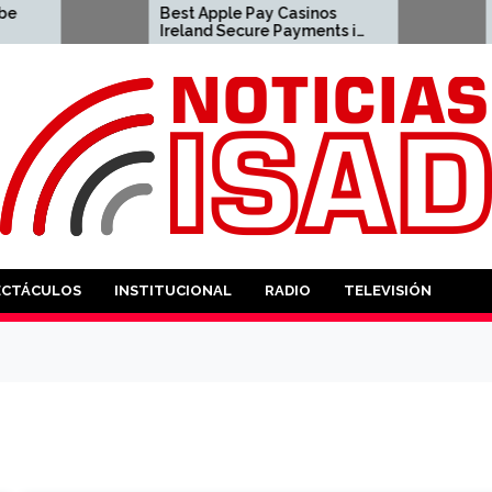
Best Apple Pay Casinos
best name for do
Ireland Secure Payments in
2026 2023-04-23 apple pay
casino
ANTES
ECTÁCULOS
INSTITUCIONAL
RADIO
TELEVISIÓN