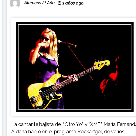
Alumnos 2º Año
3 años ago
La cantante,bajista del “Otro Yo” y “XMF”, María Fernand
Aldana habló en el programa Rockan’gol, de varios