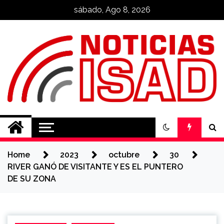
Skip
sábado, Ago 8, 2026
to
content
Noticias ISAD
REALIZADO POR NUESTROS
ESTUDIANTES
Home
2023
octubre
30
RIVER GANÓ DE VISITANTE Y ES EL PUNTERO
DE SU ZONA