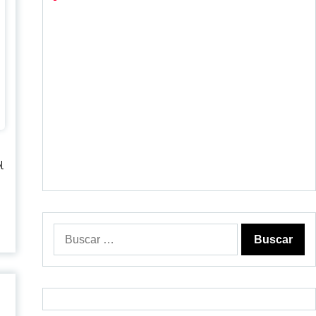
l
o
Buscar: