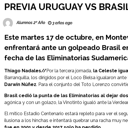
PREVIA URUGUAY VS BRASI
Alumnos 2º Año
3 años ago
Este
martes 17 de octubre
, en Monte
enfrentará ante un golpeado Brasil
en
fecha de las
Eliminatorias Sudameric
Thiago Nadales//
Por la tercera jornada,
la Celeste igu
Barranquilla, los dirigidos por el Loco Bielsa igualaron ant
Darwin Núñez
. Para el conjunto del Toto Lorenzo convir
Brasil cedió la punta de las Eliminatorias al dejar d
agónica y con un golazo, la Vinotinto igualó ante la Verdeam
El mítico Estadio Centenario estará repleto para ver el se
ilusiona a los hinchas e intentará quebrar una racha muy ne
fue en 2001 y desde 2017 solo ha perdido
.