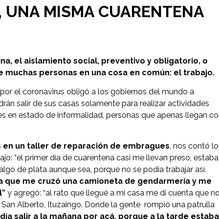
S, UNA MISMA CUARENTENA
 el aislamiento social, preventivo y obligatorio, o
e muchas personas en una cosa en común: el trabajo.
r el coronavirus obligó a los gobiernos del mundo a
án salir de sus casas solamente para realizar actividades
es en estado de informalidad, personas que apenas llegan c
s en un taller de reparación de embragues
, nos contó lo
bajo: “el primer día de cuarentena casi me llevan preso, estaba
lgo de plata aunque sea, porque no se podía trabajar así.
casa que me cruzó una camioneta de gendarmería y me
l”
y agregó: “al rato que llegué a mi casa me di cuenta que n
en San Alberto, Ituzaingo. Donde la gente rompió una patrulla
ía salir a la mañana por acá, porque a la tarde estaba