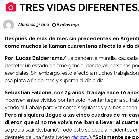
TRES VIDAS DIFERENTE
Alumnos 3º año
6 años ago
Después de más de mes sin precedentes en Argentina,
como muchos le llaman cuarentena afecta la vida d
Por: Lucas Balderrama/
La pandemia mundial causada po
decretar un estado de emergencia, donde las personas podr
esenciales. Sin embargo, esto afectó a muchos trabajador
esa plata a fin de mes y superan el día a día.
Sebastián Falcone, con 29 años, trabaja hace 10 año
inconvenientes vividos por tan solo intentar llegar a su tra
yendo al trabajo para ver como seguíamos y si nos daban a
Pero ni siquiera llegué a las cinco cuadras de mi 
dijeron que si no me volvía me iban a llevar al cuarte
se podía salir del barrio”. Todo esto se debe a incidentes 
después de una fiesta (vídeo
clic aquí
).
“Solamente se pod