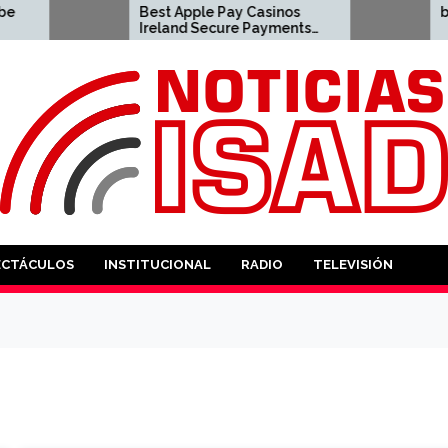
Best Apple Pay Casinos
best name for d
Ireland Secure Payments
in 2026 2023-04-23 apple
pay casino
ANTES
ECTÁCULOS
INSTITUCIONAL
RADIO
TELEVISIÓN