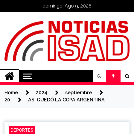
Skip
domingo, Ago 9, 2026
to
content
Noticias ISAD
REALIZADO POR NUESTROS
ESTUDIANTES
Home
2024
septiembre
20
ASI QUEDÓ LA COPA ARGENTINA
DEPORTES