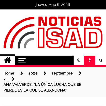
Skip
jueves, Ago 6, 2026
to
content
Noticias ISAD
REALIZADO POR NUESTROS
ESTUDIANTES
Home
2024
septiembre
7
ANA VALVERDE: “LA ÚNICA LUCHA QUE SE
PIERDE ES LA QUE SE ABANDONA”