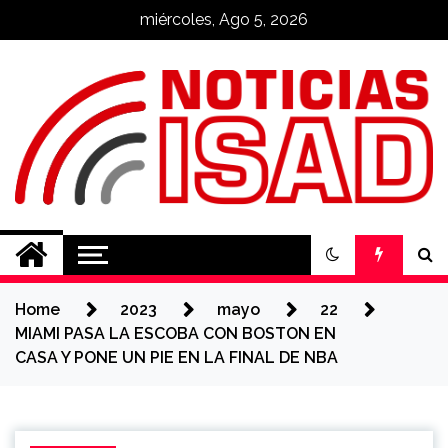
Skip
miércoles, Ago 5, 2026
to
content
Noticias ISAD
REALIZADO POR NUESTROS
ESTUDIANTES
Home
2023
mayo
22
MIAMI PASA LA ESCOBA CON BOSTON EN
CASA Y PONE UN PIE EN LA FINAL DE NBA