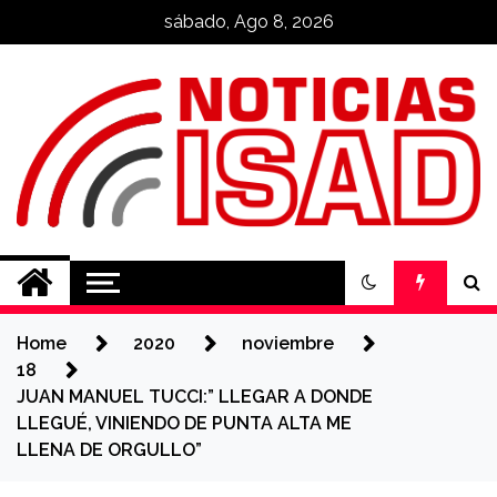
Skip
sábado, Ago 8, 2026
to
content
Noticias ISAD
REALIZADO POR NUESTROS
ESTUDIANTES
Home
2020
noviembre
18
JUAN MANUEL TUCCI:” LLEGAR A DONDE
LLEGUÉ, VINIENDO DE PUNTA ALTA ME
LLENA DE ORGULLO”