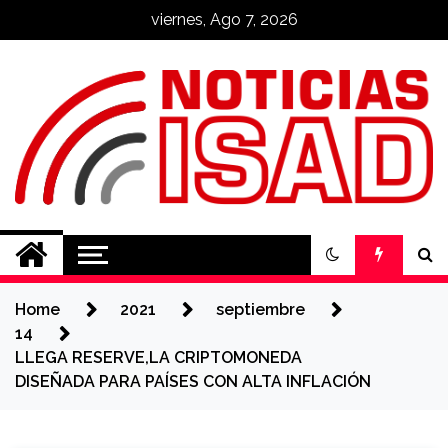
Skip
viernes, Ago 7, 2026
to
content
Noticias ISAD
REALIZADO POR NUESTROS
ESTUDIANTES
Home
2021
septiembre
14
LLEGA RESERVE,LA CRIPTOMONEDA
DISEÑADA PARA PAÍSES CON ALTA INFLACIÓN