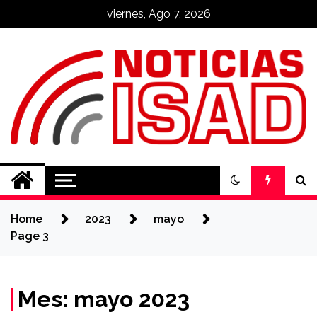
Skip
viernes, Ago 7, 2026
to
content
Noticias ISAD
REALIZADO POR NUESTROS
ESTUDIANTES
Home
2023
mayo
Page 3
Mes: mayo 2023