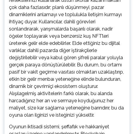
reflekslerinizi kullanarak üstün skorlar kazanmaktan
çok daha fazlasıdır; planlı düşünmeyi, pazar
dinamiklerini anlamayı ve toplulukla iletişim kurmayı
ihtiyaç duyar. Kullanıcılar, dahili görevleri
sonlandırarak, yarışmalarda başarılı olarak, nadir
öğeler toplayarak veya benzersiz kuş NFT’leri
üreterek gelir elde edebilirler. Elde ettiğiniz bu dijital
varlıklar, dahili pazarda diğer iştirakçilerle
değiştirilebilir veya kabul gören şifreli paralar yoluyla
gerçek paraya dönüştürülebilir. Bu durum, bu ortamı
pasif bir vakit geçirme vasıtası olmaktan uzaklaştırıp,
etkin bir gelir menbaı yeteneğine elinde bulunduran,
dinamik bir çevrimiçi ekosistem oluşturur.
Alışılagelmiş aktivitelerin farklı olarak, bu alanda
harcadığınız her an ve sermaye koyduğunuz her
maliyet, size kar sağlama yeteneğine barındırır, bu da
oyuna olan ilginizi ve isteğinizi yükseltir.
Oyunun iktisadi sistemi, şeffaflık ve hakkaniyet
esasları üzerine yapılandırılmıştır. Blockchain