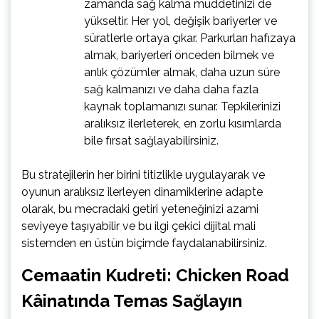
zamanda sağ kalma müddetinizi de
yükseltir. Her yol, değişik bariyerler ve
süratlerle ortaya çıkar. Parkurları hafızaya
almak, bariyerleri önceden bilmek ve
anlık çözümler almak, daha uzun süre
sağ kalmanızı ve daha daha fazla
kaynak toplamanızı sunar. Tepkilerinizi
aralıksız ilerleterek, en zorlu kısımlarda
bile fırsat sağlayabilirsiniz.
Bu stratejilerin her birini titizlikle uygulayarak ve
oyunun aralıksız ilerleyen dinamiklerine adapte
olarak, bu mecradaki getiri yeteneğinizi azami
seviyeye taşıyabilir ve bu ilgi çekici dijital mali
sistemden en üstün biçimde faydalanabilirsiniz.
Cemaatin Kudreti: Chicken Road
Kâinatında Temas Sağlayın