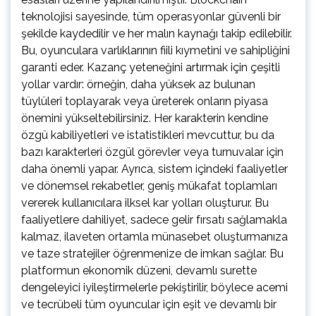
teknolojisi sayesinde, tüm operasyonlar güvenli bir
şekilde kaydedilir ve her malın kaynağı takip edilebilir.
Bu, oyunculara varlıklarının fiili kıymetini ve sahipliğini
garanti eder. Kazanç yeteneğini artırmak için çeşitli
yollar vardır: örneğin, daha yüksek az bulunan
tüylüleri toplayarak veya üreterek onların piyasa
önemini yükseltebilirsiniz. Her karakterin kendine
özgü kabiliyetleri ve istatistikleri mevcuttur, bu da
bazı karakterleri özgül görevler veya turnuvalar için
daha önemli yapar. Ayrıca, sistem içindeki faaliyetler
ve dönemsel rekabetler, geniş mükafat toplamları
vererek kullanıcılara ilksel kar yolları oluşturur. Bu
faaliyetlere dahiliyet, sadece gelir fırsatı sağlamakla
kalmaz, ilaveten ortamla münasebet oluşturmanıza
ve taze stratejiler öğrenmenize de imkan sağlar. Bu
platformun ekonomik düzeni, devamlı surette
dengeleyici iyileştirmelerle pekiştirilir, böylece acemi
ve tecrübeli tüm oyuncular için eşit ve devamlı bir