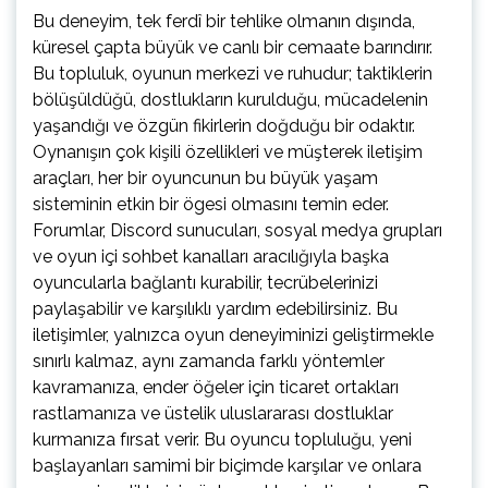
Bu deneyim, tek ferdî bir tehlike olmanın dışında,
küresel çapta büyük ve canlı bir cemaate barındırır.
Bu topluluk, oyunun merkezi ve ruhudur; taktiklerin
bölüşüldüğü, dostlukların kurulduğu, mücadelenin
yaşandığı ve özgün fikirlerin doğduğu bir odaktır.
Oynanışın çok kişili özellikleri ve müşterek iletişim
araçları, her bir oyuncunun bu büyük yaşam
sisteminin etkin bir ögesi olmasını temin eder.
Forumlar, Discord sunucuları, sosyal medya grupları
ve oyun içi sohbet kanalları aracılığıyla başka
oyuncularla bağlantı kurabilir, tecrübelerinizi
paylaşabilir ve karşılıklı yardım edebilirsiniz. Bu
iletişimler, yalnızca oyun deneyiminizi geliştirmekle
sınırlı kalmaz, aynı zamanda farklı yöntemler
kavramanıza, ender öğeler için ticaret ortakları
rastlamanıza ve üstelik uluslararası dostluklar
kurmanıza fırsat verir. Bu oyuncu topluluğu, yeni
başlayanları samimi bir biçimde karşılar ve onlara