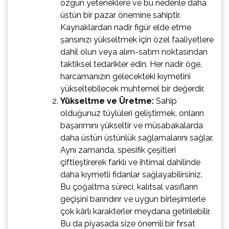
özgün yeteneklere ve bu nedenle daha
üstün bir pazar önemine sahiptir.
Kaynaklardan nadir figür elde etme
şansınızı yükseltmek için özel faaliyetlere
dahil olun veya alım-satım noktasından
taktiksel tedarikler edin. Her nadir öge,
harcamanızın gelecekteki kıymetini
yükseltebilecek muhtemel bir değerdir.
Yükseltme ve Üretme:
Sahip
olduğunuz tüylüleri geliştirmek, onların
başarımını yükseltir ve müsabakalarda
daha üstün üstünlük sağlamalarını sağlar.
Aynı zamanda, spesifik çeşitleri
çiftleştirerek farklı ve ihtimal dahilinde
daha kıymetli fidanlar sağlayabilirsiniz.
Bu çoğaltma süreci, kalıtsal vasıfların
geçişini barındırır ve uygun birleşimlerle
çok kârlı karakterler meydana getirilebilir.
Bu da piyasada size önemli bir fırsat