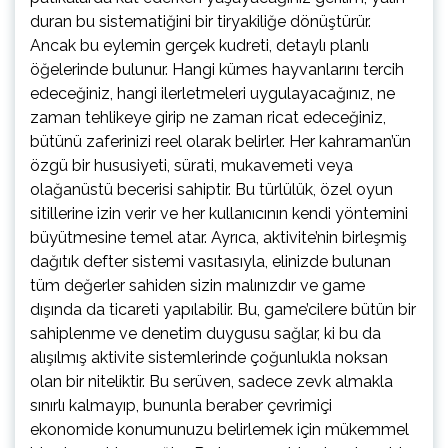
duran bu sistematiğini bir tiryakiliğe dönüştürür.
Ancak bu eylemin gerçek kudreti, detaylı planlı
öğelerinde bulunur. Hangi kümes hayvanlarını tercih
edeceğiniz, hangi ilerletmeleri uygulayacağınız, ne
zaman tehlikeye girip ne zaman ricat edeceğiniz,
bütünü zaferinizi reel olarak belirler. Her kahraman’ün
özgü bir hususiyeti, sürati, mukavemeti veya
olağanüstü becerisi sahiptir. Bu türlülük, özel oyun
sitillerine izin verir ve her kullanıcının kendi yöntemini
büyütmesine temel atar. Ayrıca, aktivite’nin birleşmiş
dağıtık defter sistemi vasıtasıyla, elinizde bulunan
tüm değerler sahiden sizin malınızdır ve game
dışında da ticareti yapılabilir. Bu, game’cilere bütün bir
sahiplenme ve denetim duygusu sağlar, ki bu da
alışılmış aktivite sistemlerinde çoğunlukla noksan
olan bir niteliktir. Bu serüven, sadece zevk almakla
sınırlı kalmayıp, bununla beraber çevrimiçi
ekonomide konumunuzu belirlemek için mükemmel