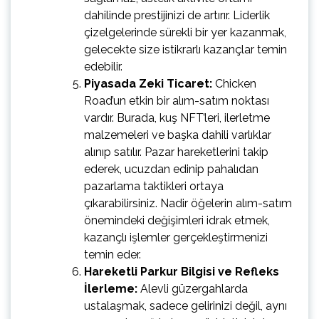
dahilinde prestijinizi de artırır. Liderlik
çizelgelerinde sürekli bir yer kazanmak,
gelecekte size istikrarlı kazançlar temin
edebilir.
Piyasada Zeki Ticaret:
Chicken
Road’un etkin bir alım-satım noktası
vardır. Burada, kuş NFT’leri, ilerletme
malzemeleri ve başka dahili varlıklar
alınıp satılır. Pazar hareketlerini takip
ederek, ucuzdan edinip pahalıdan
pazarlama taktikleri ortaya
çıkarabilirsiniz. Nadir öğelerin alım-satım
önemindeki değişimleri idrak etmek,
kazançlı işlemler gerçekleştirmenizi
temin eder.
Hareketli Parkur Bilgisi ve Refleks
İlerleme:
Alevli güzergahlarda
ustalaşmak, sadece gelirinizi değil, aynı