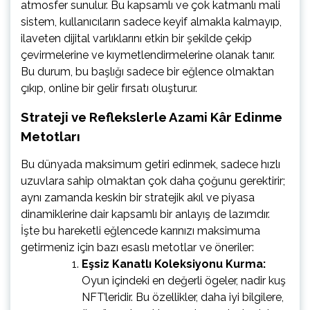
atmosfer sunulur. Bu kapsamlı ve çok katmanlı mali
sistem, kullanıcıların sadece keyif almakla kalmayıp,
ilaveten dijital varlıklarını etkin bir şekilde çekip
çevirmelerine ve kıymetlendirmelerine olanak tanır.
Bu durum, bu başlığı sadece bir eğlence olmaktan
çıkıp, online bir gelir fırsatı oluşturur.
Strateji ve Reflekslerle Azami Kâr Edinme
Metotları
Bu dünyada maksimum getiri edinmek, sadece hızlı
uzuvlara sahip olmaktan çok daha çoğunu gerektirir;
aynı zamanda keskin bir stratejik akıl ve piyasa
dinamiklerine dair kapsamlı bir anlayış de lazımdır.
İşte bu hareketli eğlencede karınızı maksimuma
getirmeniz için bazı esaslı metotlar ve öneriler:
Eşsiz Kanatlı Koleksiyonu Kurma:
Oyun içindeki en değerli ögeler, nadir kuş
NFT’leridir. Bu özellikler, daha iyi bilgilere,