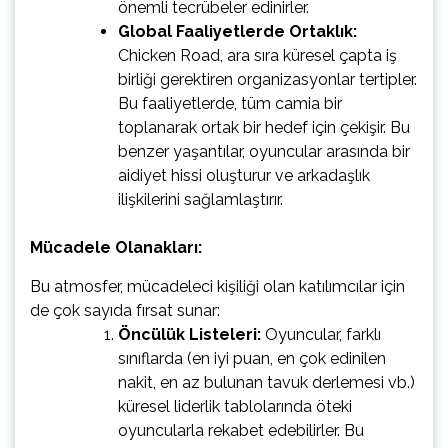
önemli tecrübeler edinirler.
Global Faaliyetlerde Ortaklık:
Chicken Road, ara sıra küresel çapta iş
birliği gerektiren organizasyonlar tertipler.
Bu faaliyetlerde, tüm camia bir
toplanarak ortak bir hedef için çekişir. Bu
benzer yaşantılar, oyuncular arasında bir
aidiyet hissi oluşturur ve arkadaşlık
ilişkilerini sağlamlaştırır.
Mücadele Olanakları:
Bu atmosfer, mücadeleci kişiliği olan katılımcılar için
de çok sayıda fırsat sunar:
Öncülük Listeleri:
Oyuncular, farklı
sınıflarda (en iyi puan, en çok edinilen
nakit, en az bulunan tavuk derlemesi vb.)
küresel liderlik tablolarında öteki
oyuncularla rekabet edebilirler. Bu