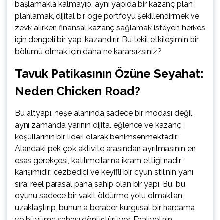
başlamakla kalmayıp, aynı yapıda bir kazanç planı
planlamak, dijital bir öge portföyü şekillendirmek ve
zevk alırken finansal kazanç sağlamak isteyen herkes
için dengeli bir yapı kazandırır. Bu tekil etkileşimin bir
bölümü olmak için daha ne kararsızsınız?
Tavuk Patikasının Özüne Seyahat:
Neden Chicken Road?
Bu altyapı, neşe alanında sadece bir modası değil,
aynı zamanda yarının dijital eğlence ve kazanç
koşullarının bir lideri olarak benimsenmektedir.
Alandaki pek çok aktivite arasından ayrılmasının en
esas gerekçesi, katılımcılarına ikram ettiği nadir
karışımıdır: cezbedici ve keyifli bir oyun stilinin yanı
sıra, reel parasal paha sahip olan bir yapı. Bu, bu
oyunu sadece bir vakit öldürme yolu olmaktan
uzaklaştırıp, bununla beraber kurgusal bir harcama
ve büyüme sahası dönüştürüyor. Faaliyet’nin