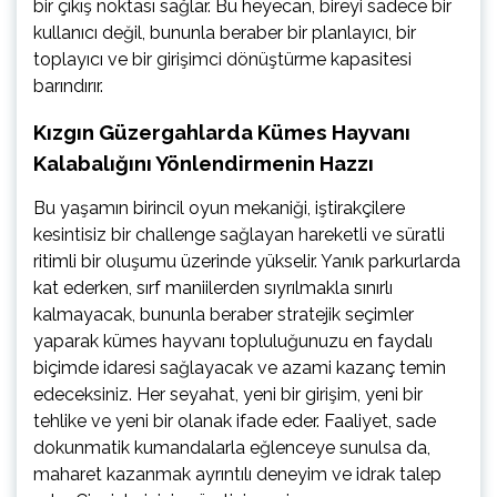
bir çıkış noktası sağlar. Bu heyecan, bireyi sadece bir
kullanıcı değil, bununla beraber bir planlayıcı, bir
toplayıcı ve bir girişimci dönüştürme kapasitesi
barındırır.
Kızgın Güzergahlarda Kümes Hayvanı
Kalabalığını Yönlendirmenin Hazzı
Bu yaşamın birincil oyun mekaniği, iştirakçilere
kesintisiz bir challenge sağlayan hareketli ve süratli
ritimli bir oluşumu üzerinde yükselir. Yanık parkurlarda
kat ederken, sırf maniilerden sıyrılmakla sınırlı
kalmayacak, bununla beraber stratejik seçimler
yaparak kümes hayvanı topluluğunuzu en faydalı
biçimde idaresi sağlayacak ve azami kazanç temin
edeceksiniz. Her seyahat, yeni bir girişim, yeni bir
tehlike ve yeni bir olanak ifade eder. Faaliyet, sade
dokunmatik kumandalarla eğlenceye sunulsa da,
maharet kazanmak ayrıntılı deneyim ve idrak talep