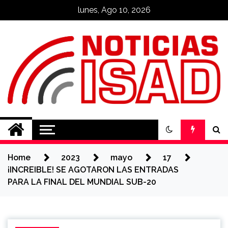
Skip
lunes, Ago 10, 2026
to
content
Noticias ISAD
REALIZADO POR NUESTROS
ESTUDIANTES
Home
2023
mayo
17
¡INCREIBLE! SE AGOTARON LAS ENTRADAS
PARA LA FINAL DEL MUNDIAL SUB-20