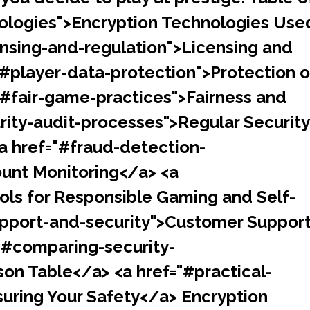
ologies">Encryption Technologies Use
ensing-and-regulation">Licensing and
#player-data-protection">Protection o
"#fair-game-practices">Fairness and
rity-audit-processes">Regular Security
a href="#fraud-detection-
unt Monitoring</a> <a
ols for Responsible Gaming and Self-
upport-and-security">Customer Suppor
="#comparing-security-
on Table</a> <a href="#practical-
suring Your Safety</a> Encryption