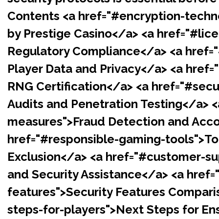
Contents <a href="#encryption-techn
by Prestige Casino</a> <a href="#lic
Regulatory Compliance</a> <a href="
Player Data and Privacy</a> <a href=
RNG Certification</a> <a href="#secu
Audits and Penetration Testing</a> <
measures">Fraud Detection and Acco
href="#responsible-gaming-tools">To
Exclusion</a> <a href="#customer-s
and Security Assistance</a> <a href
features">Security Features Comparis
steps-for-players">Next Steps for En