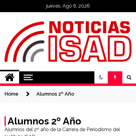
Skip
jueves, Ago 6, 2026
to
content
Noticias ISAD
REALIZADO POR NUESTROS
ESTUDIANTES
Home
Alumnos 2º Año
Alumnos 2º Año
Alumnos del 2º año de la Carrera de Periodismo del