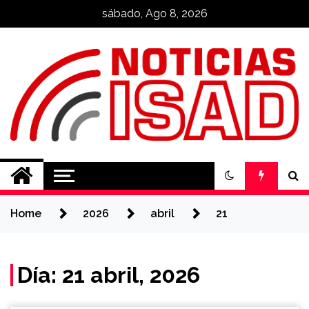
Skip
sábado, Ago 8, 2026
to
content
Noticias ISAD
REALIZADO POR NUESTROS
ESTUDIANTES
Home
2026
abril
21
Día: 21 abril, 2026