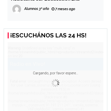
compagnie de Assentiment Sur les
Alumnos 3º año
7 meses ago
Casinos Un brin?
¡ESCUCHÁNOS LAS 24 HS!