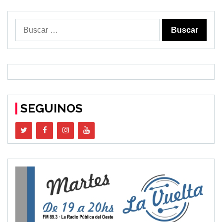
Buscar:
SEGUINOS