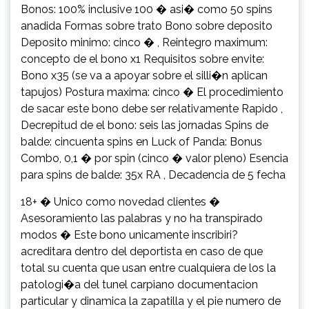
Bonos: 100% inclusive 100 � asi� como 50 spins
anadida Formas sobre trato Bono sobre deposito
Deposito minimo: cinco � , Reintegro maximum:
concepto de el bono x1 Requisitos sobre envite:
Bono x35 (se va a apoyar sobre el silli�n aplican
tapujos) Postura maxima: cinco � El procedimiento
de sacar este bono debe ser relativamente Rapido ,
Decrepitud de el bono: seis las jornadas Spins de
balde: cincuenta spins en Luck of Panda: Bonus
Combo, 0,1 � por spin (cinco � valor pleno) Esencia
para spins de balde: 35x RA , Decadencia de 5 fecha
18+ � Unico como novedad clientes �
Asesoramiento las palabras y no ha transpirado
modos � Este bono unicamente inscribiri?
acreditara dentro del deportista en caso de que
total su cuenta que usan entre cualquiera de los la
patologi�a del tunel carpiano documentacion
particular y dinamica la zapatilla y el pie numero de