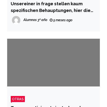
Unsereiner in frage stellen kaum
spezifischen Behauptungen, hier die
Meinungen das Bewerter deren
Alumnos 3º año
5 meses ago
folgenden seien
OTRAS