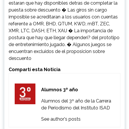
estaran que hay disponibles detras de completar la
puesta sobre descuento � Las giros sin cargo
imposible se acreditaran a los usuarios con cuentas
referente a OMR, BHD, QTUM, KWD, mBT, ZEC,
XMR, LTC, DASH, ETH, XAU � La importancia de
postura que hay que llegar dependeri? del prototipo
de entretenimiento jugado. � Algunos juegos se
encuentran excluidos de el proposicion sobre
descuento
Compartí esta Noticia
Alumnos 3º año
Alumnos del 3º año de la Carrera
de Periodismo del Instituto ISAD
See author's posts