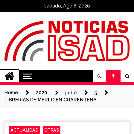
Skip
sábado, Ago 8, 2026
to
content
Noticias ISAD
REALIZADO POR NUESTROS
ESTUDIANTES
Home
2020
junio
5
LIBRERIAS DE MERLO EN CUARENTENA
ACTUALIDAD
OTRAS