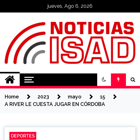
Skip
jueves, Ago 6, 2026
to
content
Noticias ISAD
REALIZADO POR NUESTROS
ESTUDIANTES
Home
2023
mayo
15
A RIVER LE CUESTA JUGAR EN CÓRDOBA
DEPORTES