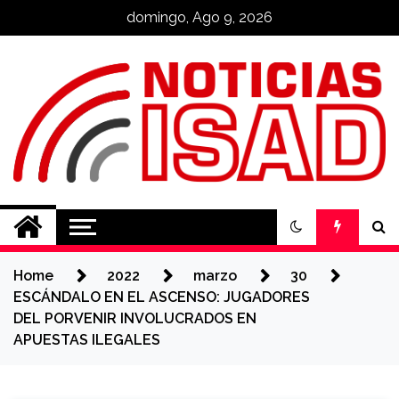
Skip
domingo, Ago 9, 2026
to
content
Noticias ISAD
REALIZADO POR NUESTROS
ESTUDIANTES
Home
2022
marzo
30
ESCÁNDALO EN EL ASCENSO: JUGADORES
DEL PORVENIR INVOLUCRADOS EN
APUESTAS ILEGALES