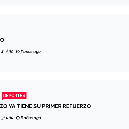
IO
 2º Año
7 años ago
DEPORTES
ZO YA TIENE SU PRIMER REFUERZO
 3º año
6 años ago