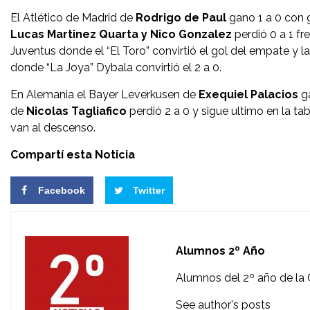
El Atlético de Madrid de
Rodrigo de Paul
gano 1 a 0 con 
Lucas
Martinez Quarta y Nico Gonzalez
perdió 0 a 1 fre
Juventus donde el “El Toro” convirtió el gol del empate y
donde “La Joya” Dybala convirtió el 2 a 0.
En Alemania el Bayer Leverkusen de
Exequiel Palacios
ga
de
Nicolas Tagliafico
perdió 2 a 0 y sigue ultimo en la ta
van al descenso.
Compartí esta Noticia
Facebook
Twitter
Alumnos 2º Año
Alumnos del 2º año de la 
See author's posts