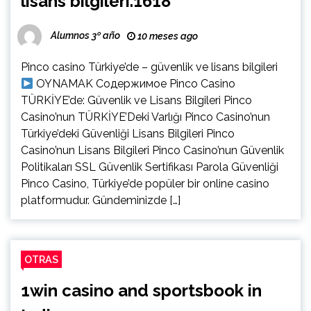
lisans bilgileri.1618
Alumnos 3º año
10 meses ago
Pinco casino Türkiye’de – güvenlik ve lisans bilgileri
OYNAMAK Содержимое Pinco Casino
TÜRKİYE’de: Güvenlik ve Lisans Bilgileri Pinco
Casino’nun TÜRKİYE’Deki Varlığı Pinco Casino’nun
Türkiye’deki Güvenliği Lisans Bilgileri Pinco
Casino’nun Lisans Bilgileri Pinco Casino’nun Güvenlik
Politikaları SSL Güvenlik Sertifikası Parola Güvenliği
Pinco Casino, Türkiye’de popüler bir online casino
platformudur. Gündeminizde […]
OTRAS
1win casino and sportsbook in