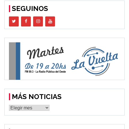
SEGUINOS
MÁS NOTICIAS
MÁS
NOTICIAS