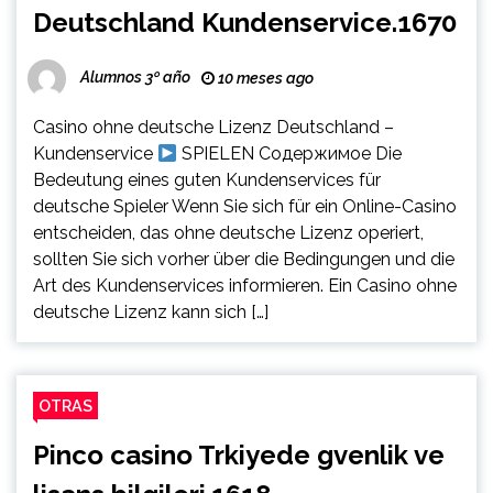
Deutschland Kundenservice.1670
Alumnos 3º año
10 meses ago
Casino ohne deutsche Lizenz Deutschland –
Kundenservice
SPIELEN Содержимое Die
Bedeutung eines guten Kundenservices für
deutsche Spieler Wenn Sie sich für ein Online-Casino
entscheiden, das ohne deutsche Lizenz operiert,
sollten Sie sich vorher über die Bedingungen und die
Art des Kundenservices informieren. Ein Casino ohne
deutsche Lizenz kann sich […]
OTRAS
Pinco casino Trkiyede gvenlik ve