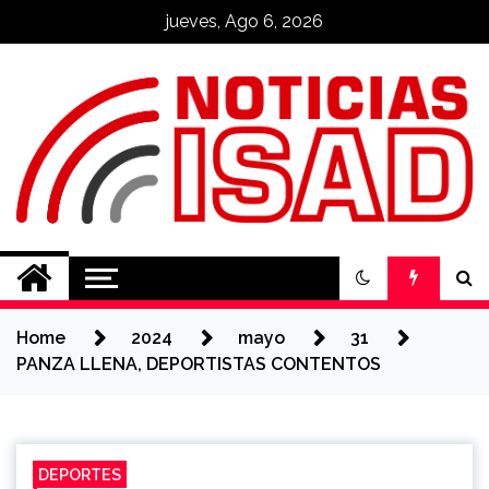
Skip
jueves, Ago 6, 2026
to
content
Noticias ISAD
REALIZADO POR NUESTROS
ESTUDIANTES
Home
2024
mayo
31
PANZA LLENA, DEPORTISTAS CONTENTOS
DEPORTES