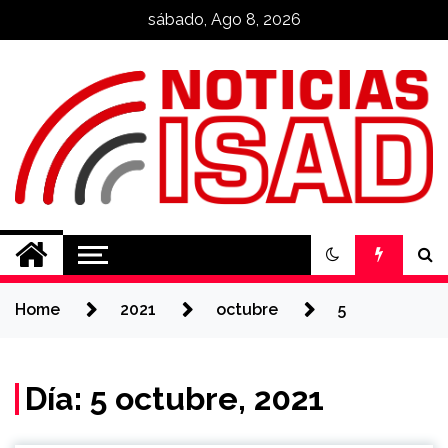
Skip
sábado, Ago 8, 2026
to
content
Noticias ISAD
REALIZADO POR NUESTROS
ESTUDIANTES
Home
2021
octubre
5
Día: 5 octubre, 2021