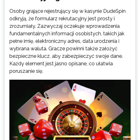
Osoby grające rejestrujący się w kasynie DudeSpin
odkryją, że formularz rekrutacyjny jest prosty i
zrozumiały. Zazwyczaj oczekuje wprowadzenia
fundamentalnych informacji osobistych, takich jak
pełne imię, elektroniczny adres, data urodzenia i
wybrana waluta. Gracze powinni także założyć
bezpieczne klucz, aby zabezpieczyć swoje dane.
Każdy element jest jasno opisane, co ułatwia
poruszanie się.