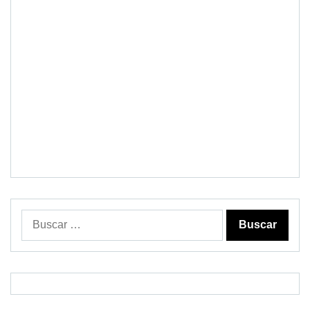
Buscar: