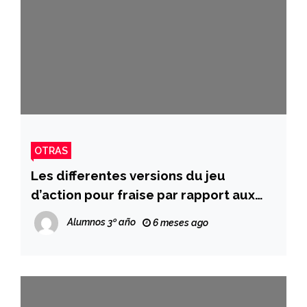
OTRAS
Les differentes versions du jeu
d’action pour fraise par rapport aux
casinos des francais
Alumnos 3º año
6 meses ago