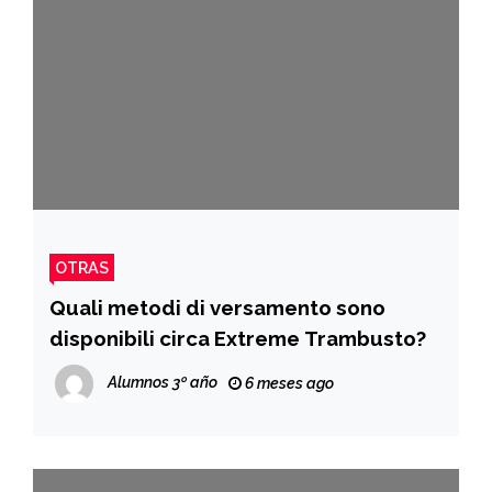
OTRAS
Quali metodi di versamento sono
disponibili circa Extreme Trambusto?
Alumnos 3º año
6 meses ago