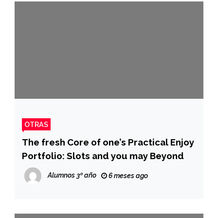
OTRAS
The fresh Core of one’s Practical Enjoy
Portfolio: Slots and you may Beyond
Alumnos 3º año
6 meses ago