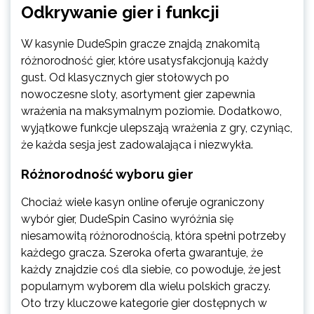
Odkrywanie gier i funkcji
W kasynie DudeSpin gracze znajdą znakomitą
różnorodność gier, które usatysfakcjonują każdy
gust. Od klasycznych gier stołowych po
nowoczesne sloty, asortyment gier zapewnia
wrażenia na maksymalnym poziomie. Dodatkowo,
wyjątkowe funkcje ulepszają wrażenia z gry, czyniąc,
że każda sesja jest zadowalająca i niezwykła.
Różnorodność wyboru gier
Chociaż wiele kasyn online oferuje ograniczony
wybór gier, DudeSpin Casino wyróżnia się
niesamowitą różnorodnością, która spełni potrzeby
każdego gracza. Szeroka oferta gwarantuje, że
każdy znajdzie coś dla siebie, co powoduje, że jest
popularnym wyborem dla wielu polskich graczy.
Oto trzy kluczowe kategorie gier dostępnych w