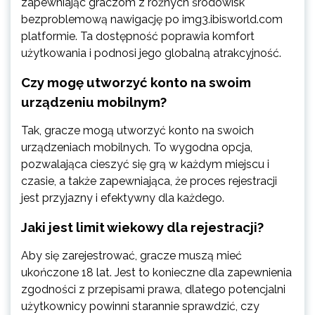
zapewniając graczom z różnych środowisk
bezproblemową nawigację po
img3.ibisworld.com
platformie. Ta dostępność poprawia komfort
użytkowania i podnosi jego globalną atrakcyjność.
Czy mogę utworzyć konto na swoim
urządzeniu mobilnym?
Tak, gracze mogą utworzyć konto na swoich
urządzeniach mobilnych. To wygodna opcja,
pozwalająca cieszyć się grą w każdym miejscu i
czasie, a także zapewniająca, że proces rejestracji
jest przyjazny i efektywny dla każdego.
Jaki jest limit wiekowy dla rejestracji?
Aby się zarejestrować, gracze muszą mieć
ukończone 18 lat. Jest to konieczne dla zapewnienia
zgodności z przepisami prawa, dlatego potencjalni
użytkownicy powinni starannie sprawdzić, czy