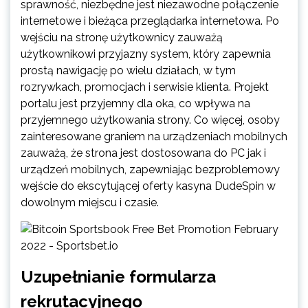
sprawność, niezbędne jest niezawodne połączenie
internetowe i bieżąca przeglądarka internetowa. Po
wejściu na stronę użytkownicy zauważą
użytkownikowi przyjazny system, który zapewnia
prostą nawigację po wielu działach, w tym
rozrywkach, promocjach i serwisie klienta. Projekt
portalu jest przyjemny dla oka, co wpływa na
przyjemnego użytkowania strony. Co więcej, osoby
zainteresowane graniem na urządzeniach mobilnych
zauważą, że strona jest dostosowana do PC jak i
urządzeń mobilnych, zapewniając bezproblemowy
wejście do ekscytującej oferty kasyna DudeSpin w
dowolnym miejscu i czasie.
Uzupełnianie formularza
rekrutacyjnego