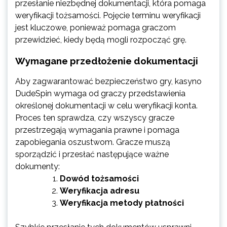
przesłanie niezbędnej dokumentacji, która pomaga
weryfikacji tożsamości. Pojęcie terminu weryfikacji
jest kluczowe, ponieważ pomaga graczom
przewidzieć, kiedy będą mogli rozpocząć grę.
Wymagane przedłożenie dokumentacji
Aby zagwarantować bezpieczeństwo gry, kasyno
DudeSpin wymaga od graczy przedstawienia
określonej dokumentacji w celu weryfikacji konta.
Proces ten sprawdza, czy wszyscy gracze
przestrzegają wymagania prawne i pomaga
zapobiegania oszustwom. Gracze muszą
sporządzić i przesłać następujące ważne
dokumenty:
Dowód tożsamości
Weryfikacja adresu
Weryfikacja metody płatności