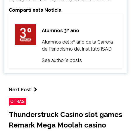
Compartí esta Noticia
Alumnos 3º año
Alumnos del 3º año de la Carrera
de Periodismo del Instituto ISAD
See author's posts
Next Post
OTRAS
Thunderstruck Casino slot games
Remark Mega Moolah casino