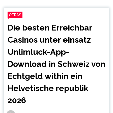
OTRAS
Die besten Erreichbar
Casinos unter einsatz
Unlimluck-App-
Download in Schweiz von
Echtgeld within ein
Helvetische republik
2026