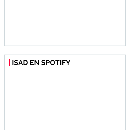
ISAD EN SPOTIFY