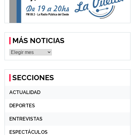
MÁS NOTICIAS
MÁS
NOTICIAS
SECCIONES
ACTUALIDAD
DEPORTES
ENTREVISTAS
ESPECTÁCULOS