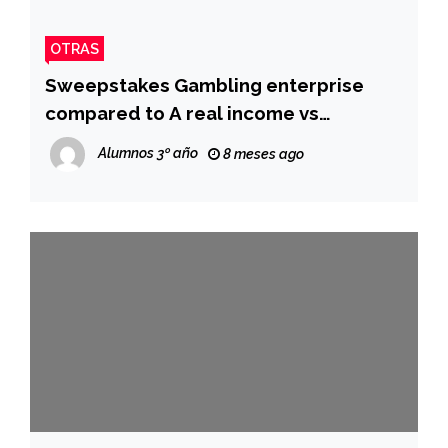
OTRAS
Sweepstakes Gambling enterprise
compared to A real income vs
Personal Local casino
Alumnos 3º año
8 meses ago