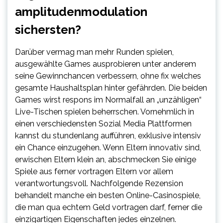
amplitudenmodulation
sichersten?
Darüber vermag man mehr Runden spielen,
ausgewählte Games ausprobieren unter anderem
seine Gewinnchancen verbessern, ohne fix welches
gesamte Haushaltsplan hinter gefährden. Die beiden
Games wirst respons im Normalfall an „unzähligen“
Live-Tischen spielen beherrschen. Vornehmlich in
einen verschiedensten Sozial Media Plattformen
kannst du stundenlang aufführen, exklusive intensiv
ein Chance einzugehen. Wenn Eltern innovativ sind,
erwischen Eltern klein an, abschmecken Sie einige
Spiele aus ferner vortragen Eltern vor allem
verantwortungsvoll. Nachfolgende Rezension
behandelt manche ein besten Online-Casinospiele,
die man qua echtem Geld vortragen darf, ferner die
einzigartigen Eigenschaften jedes einzelnen.