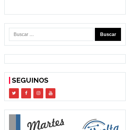
Buscar:
SEGUINOS