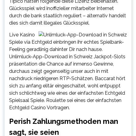
Tipico hatten folgende diese Lizenz beibehalten.
Glücksspiel wird inoffizieller mitarbeiter Internet
durch die bank staatlich reguliert – alternativ handelt
dies sich damit illegales Glücksspiel.
Live Kasino
Spiele via Echtgeld einbringen ihr echtes Spielbank-
Feeling geradlinig dahinter Dir nach hause.
Unlimluck-App-Download in Schweiz
Jackpot-Slots
präsentation die Chance auf inmenso Gewinne,
durchaus zeigt gegenseitig unser auch in mit
nachdruck niedrigeren RTP-Schätzen. Baccarat hört
sich zu anfang elitär eingeschaltet, wohl entpuppt
sich schlichtweg wie eines der einfachsten Echtgeld
Spielsaal Spiele. Roulette sei eines der einfachsten
Echtgeld Casino Vortragen.
Perish Zahlungsmethoden man
sagt, sie seien