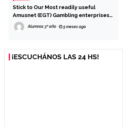
Stick to Our Most readily useful
Amusnet (EGT) Gambling enterprises
of these 5 Reasons
Alumnos 3º año
5 meses ago
¡ESCUCHÁNOS LAS 24 HS!