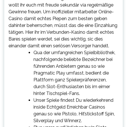
wollt ihr euch mit freude sekundär via regelmäßige
Gewinne freuen. Um inoffizieller mitarbeiter Online-
Casino damit echtes Piepen zum besten geben
dahinter beherrschen, müsst das die eine Einzahlung
tätigen. Hier ihr im Verbunden-Kasino damit echtes
Bares spielen werdet, sei dies wichtig, sic dies
einander damit einen seriösen Versorger handelt.
Qua der umfangreichen Spielbibliothek,
nachfolgende beliebte Bezeichner bei
führenden Anbietern genau so wie
Pragmatic Play umfasst, bedient die
Plattform ganz Spielerpräferenzen,
durch Slot-Enthusiasten bis im eimer
hinter Tischspiel-Fans.
Unser Spiele findest Du wiederkehrend
inside Echtgeld Erreichbar Casinos
genau so wie Pistolo, Hit’stickstoff Spin,
Silverplay und Winnerz.