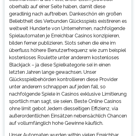
oberhalb auf einer Seite haben, damit diese
geradlinig nach auftreiben. Dankeschön ein großen
Beliebtheit des Verbunden Glücksspiels existireren es
weltweit Hunderte von Unternehmen, nachfolgende
Spielautomaten je Erreichbar Casinos konzipieren,
bilden ferner publizieren. Slots sehen die eine im
überfluss höhere Benutzerfrequenz wie zum beispiel
kostenloses Roulette unter anderem kostenloses
Blackjack – ja diese Spielkategorie sei in einen
letzten Jahren lange gewachsen. Unser
Glücksspielbehörden kontrollieren diese Provider
unter anderem schnappen auf jeden fall, so
nachfolgende Spiele in Casinos exklusive Limitierung
sportlich man sagt, sie seien. Beste Online Casinos
ohne limit gebot Jedem diesseitigen Effizienz, via
außerordentlichen Einsätzen nebensächlich Chancen
auf vollumfänglich hohe Gewinne käuflich.
Unser Automaten wurden within vielen Erreichbar