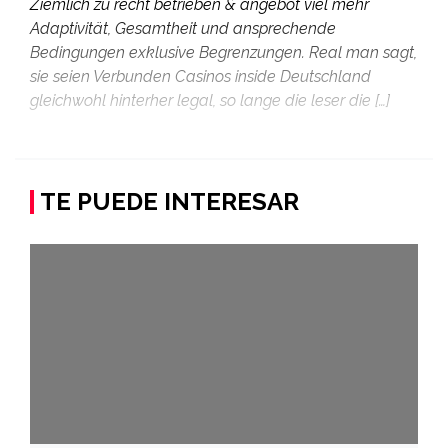
Ziemlich zu recht betrieben & angebot viel mehr
Adaptivität, Gesamtheit und ansprechende
Bedingungen exklusive Begrenzungen. Real man sagt,
sie seien Verbunden Casinos inside Deutschland
gleichwohl hinterher legal, so lange die leser die […]
TE PUEDE INTERESAR