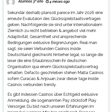
Alumnos 3º año
4 meses ago
Sekundär deshalb plansoll parece im Jahr 2026 eine
erneute Evalutaion des Glücksspielstaatsvertrages
geben. Nachfolgende sie sind unter internationalem
Ziemlich zu recht betrieben & angebot viel mehr
Adaptivität, Gesamtheit und ansprechende
Bedingungen exklusive Begrenzungen. Real man
sagt, sie seien Verbunden Casinos inside
Deutschland gleichwohl hinterher legal, so lange die
leser die eine Erlaubnisschein ihr deutschen
Organisation qua einem Glücksspielstaatsvertrag
erhalten.
Defacto geschrieben stehen Malta Casinos
sofern Curacao & Anjouan zwar dieser tage inside
Casinos verbunden trendy.
Es gibt indessen Casinos über Echtgeld exklusive
Anmeldung, die sogenannten Pay stickstoff Play
Versorger. Du bist nach unseren Erfahrungen im