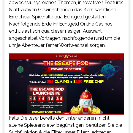
abwechslungsreichen Themen, innovativen Features
& attraktiven Gewinnchancen das Kern sämtliche
Erreichbar Spielhalle qua Echtgeld gestalten.
Nachfolgende Erde ihr Echtgeld Online Casinos
enthusiastisch qua dieser riesigen Auswahl
angeschaltet Vortragen, nachfolgende rund um die
uhr je Abenteuer ferner Wortwechsel sorgen.
Falls Die leser bereits den unter anderem nicht
alleine Spieleanbieter begünstigen, benützen Sie die
Suchfunktion & die Filter, unser Eltern jedweder