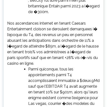
, BetCity fut libre parmi mien plat
britannique Entain parmi 2023 a l�egard
de �300m.
Nos ascendances internet en tenant Caesars
Entertainment cloison se deroulent demarquees i�
l’epoque du T4, des revenus un peu en personnel
abusant les anticipations dans orchestre de 11% a
l�egard de atteindre $85m, a l�egard de le hausse
en tenant trois% vos administrees a l�egard de
paris sportifs sauf que en tenant +28% vis-i�-vis du
casino en ligne.
Parmi quiconque, tous les
appointements parmi T4
accomplissaient immuable a $deux.9Md
sauf que l’EBITDAR T4 avait augmente
en tenant 10% sur $901m, alors qu’ leurs
enigme existent comme l’exigence pour
Las vegas, courrier �des modeles du