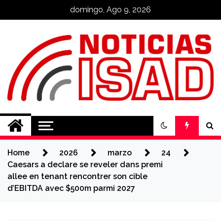
Skip
domingo, Ago 9, 2026
to
content
Noticias ISAD
REALIZADO POR NUESTROS
ESTUDIANTES
Home
2026
marzo
24
Caesars a declare se reveler dans premi
allee en tenant rencontrer son cible
d’EBITDA avec $500m parmi 2027