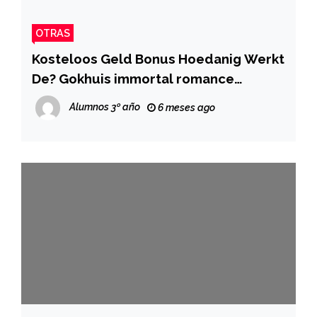
OTRAS
Kosteloos Geld Bonus Hoedanig Werkt
De? Gokhuis immortal romance
slotvrije spins optreden met gratis
Alumnos 3º año
6 meses ago
poen