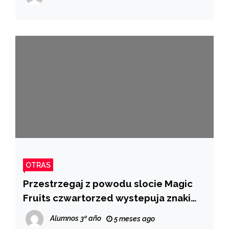
OTRAS
Przestrzegaj z powodu slocie Magic
Fruits czwartorzed wystepuja znaki
ograniczone?: Najlepsze kasyno
Alumnos 3º año
5 meses ago
internetowe south park