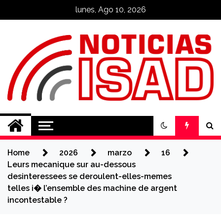
Skip
lunes, Ago 10, 2026
to
content
Noticias ISAD
REALIZADO POR NUESTROS
ESTUDIANTES
Home
2026
marzo
16
Leurs mecanique sur au-dessous
desinteressees se deroulent-elles-memes
telles i� l’ensemble des machine de argent
incontestable ?