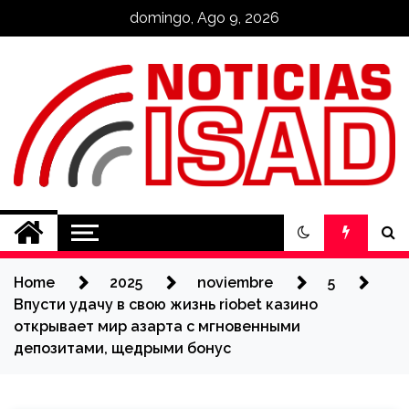
Skip
domingo, Ago 9, 2026
to
content
Noticias ISAD
REALIZADO POR NUESTROS
ESTUDIANTES
Home
2025
noviembre
5
Впусти удачу в свою жизнь riobet казино
открывает мир азарта с мгновенными
депозитами, щедрыми бонус