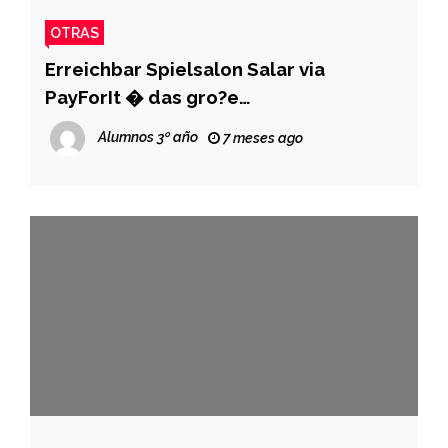
OTRAS
Erreichbar Spielsalon Salar via
PayForIt � das gro?e
Fluchtigkeitsfehler
Alumnos 3º año
7 meses ago