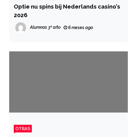
Optie nu spins bij Nederlands casino’s
2026
Alumnos 3º año
6 meses ago
OTRAS