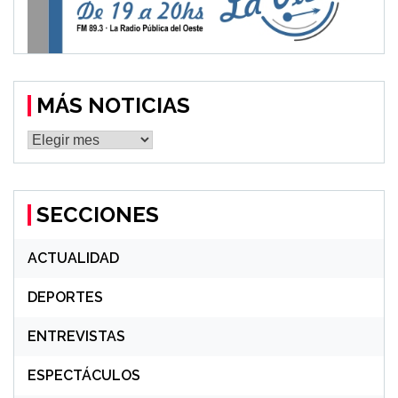
MÁS NOTICIAS
MÁS
NOTICIAS
SECCIONES
ACTUALIDAD
DEPORTES
ENTREVISTAS
ESPECTÁCULOS