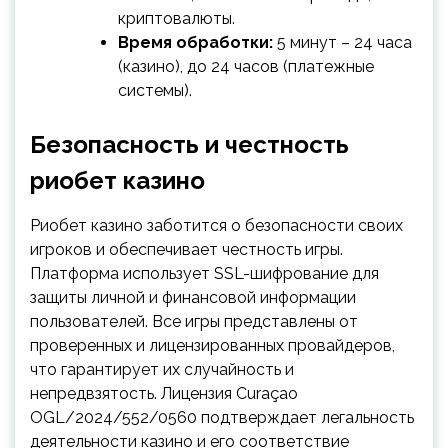
криптовалюты.
Время обработки:
5 минут – 24 часа
(казино), до 24 часов (платежные
системы).
Безопасность и честность
риобет казино
Риобет казино заботится о безопасности своих
игроков и обеспечивает честность игры.
Платформа использует SSL-шифрование для
защиты личной и финансовой информации
пользователей. Все игры представлены от
проверенных и лицензированных провайдеров,
что гарантирует их случайность и
непредвзятость. Лицензия Curaçao
OGL/2024/552/0560 подтверждает легальность
деятельности казино и его соответствие