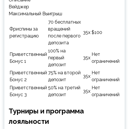
Вейджер
Максимальный Выигрыш
70 бесплатных
Фриспины за
вращений
35x
$100
регистрацию
после первого
депозита
100% на
Приветственный
Нет
первый
35x
Бонус 1
ограничений
депозит
Приветственный
75% на второй
Нет
35x
Бонус 2
депозит
ограничений
Приветственный
50% на третий
Нет
35x
Бонус 3
депозит
ограничений
Турниры и программа
лояльности