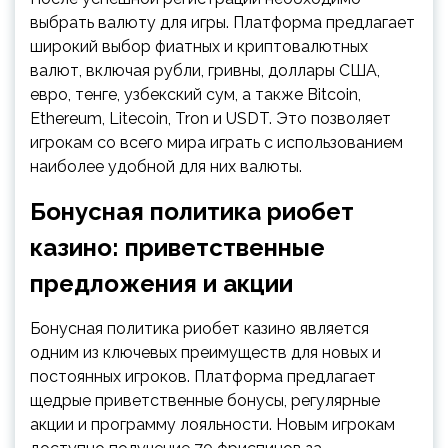
выбрать валюту для игры. Платформа предлагает
широкий выбор фиатных и криптовалютных
валют, включая рубли, гривны, доллары США,
евро, тенге, узбекский сум, а также Bitcoin,
Ethereum, Litecoin, Tron и USDT. Это позволяет
игрокам со всего мира играть с использованием
наиболее удобной для них валюты.
Бонусная политика риобет
казино: приветственные
предложения и акции
Бонусная политика риобет казино является
одним из ключевых преимуществ для новых и
постоянных игроков. Платформа предлагает
щедрые приветственные бонусы, регулярные
акции и программу лояльности. Новым игрокам