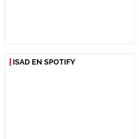
ISAD EN SPOTIFY