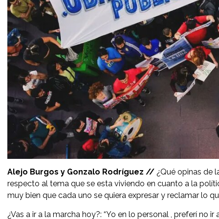
Alejo Burgos y Gonzalo Rodríguez //
¿Qué opinas de l
respecto al tema que se esta viviendo en cuanto a la polí
muy bien que cada uno se quiera expresar y reclamar lo que 
¿Vas a ir a la marcha hoy?: “Yo en lo personal , preferí no 