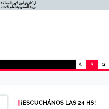
أفضل كا
Offizielles Online Casino für
die Schweiz 2026-08-22
08-04 كازينو USDT
¡ESCUCHÁNOS LAS 24 HS!