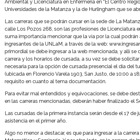
Ambiental y Licenciatura en Enfermería en “El Centro Region
Universidades de la Matanza y la de Hurlingham que se abr
Las carreras que se podrán cursar en la sede de La Matanz
calle Los Pozos 268, son las profesiones de Licenciatura en
suma importancia mencionar que la vía por la cual podrán ano
ingresantes de la UNLaM, a través de la web: www.ingresan
primordial se debe ingresar a la web mencionada, y allí se 
carrera y los horarios de cursada, a su vez se debe solicit
necesaria para la opción de cursada presencial el día del
(ubicada en Florencio Varela 1903, San Justo, de 10:00 a 18:
requisito en cuanto al tema documentación.
Para evitar mal entendidos y equivocaciones, se debe desta
en las carreras mencionadas, deberán haber finalizado el S
Las cursadas de la primera instancia serán desde el 17 de j
asistencia en el primer año.
Algo no menor a destacar, es que para ingresar a la carrera