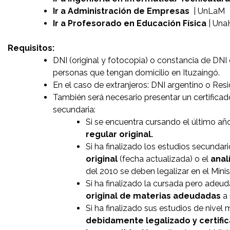
Ir a Administración de Empresas
| UnLaM
Ir a Profesorado en Educación Física
| Una
Requisitos:
DNI (original y fotocopia) o constancia de DNI e
personas que tengan domicilio en Ituzaingó.
En el caso de extranjeros: DNI argentino o Resi
También será necesario presentar un certificado
secundaria:
Si se encuentra cursando el último añ
regular original.
Si ha finalizado los estudios secundar
original
(fecha actualizada) o el
anal
del 2010 se deben legalizar en el Ministe
Si ha finalizado la cursada pero adeu
original de materias adeudadas
a
Si ha finalizado sus estudios de nivel
debidamente legalizado y certific