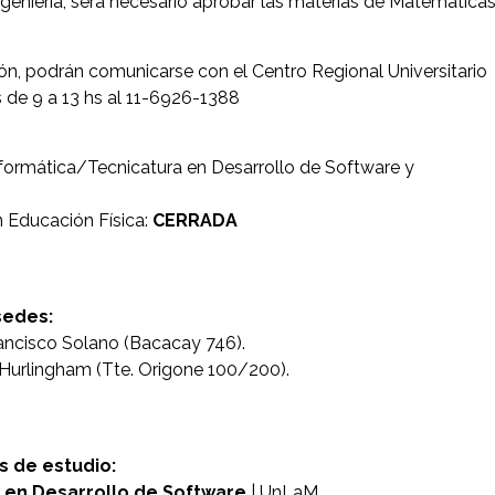
ngeniería, sera necesario aprobar las materias de Matemáticas
ión, podrán comunicarse con el Centro Regional Universitario
s de 9 a 13 hs al 11-6926-1388
Informática/Tecnicatura en Desarrollo de Software y
n Educación Física:
CERRADA
sedes:
rancisco Solano (Bacacay 746).
Hurlingham (Tte. Origone 100/200).
s de estudio:
a en Desarrollo de Software
| UnLaM