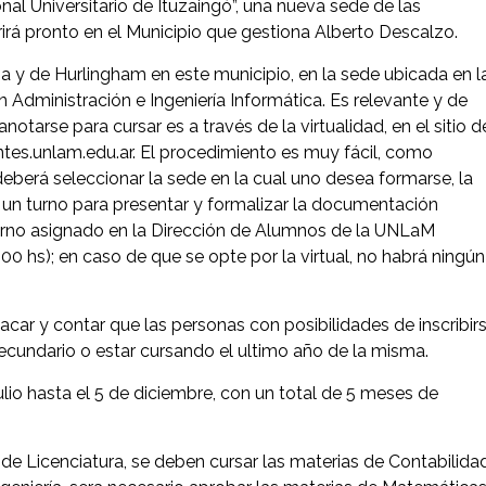
al Universitario de Ituzaingó”, una nueva sede de las
irá pronto en el Municipio que gestiona Alberto Descalzo.
a y de Hurlingham en este municipio, en la sede ubicada en l
 Administración e Ingeniería Informática. Es relevante y de
tarse para cursar es a través de la virtualidad, en el sitio d
tes.unlam.edu.ar. El procedimiento es muy fácil, como
deberá seleccionar la sede en la cual uno desea formarse, la
ar un turno para presentar y formalizar la documentación
 turno asignado en la Dirección de Alumnos de la UNLaM
00 hs); en caso de que se opte por la virtual, no habrá ningún
car y contar que las personas con posibilidades de inscribir
ecundario o estar cursando el ultimo año de la misma.
ulio hasta el 5 de diciembre, con un total de 5 meses de
 de Licenciatura, se deben cursar las materias de Contabilidad