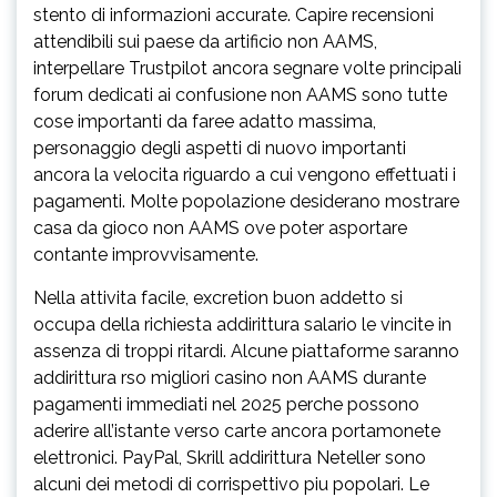
stento di informazioni accurate. Capire recensioni
attendibili sui paese da artificio non AAMS,
interpellare Trustpilot ancora segnare volte principali
forum dedicati ai confusione non AAMS sono tutte
cose importanti da faree adatto massima,
personaggio degli aspetti di nuovo importanti
ancora la velocita riguardo a cui vengono effettuati i
pagamenti. Molte popolazione desiderano mostrare
casa da gioco non AAMS ove poter asportare
contante improvvisamente.
Nella attivita facile, excretion buon addetto si
occupa della richiesta addirittura salario le vincite in
assenza di troppi ritardi. Alcune piattaforme saranno
addirittura rso migliori casino non AAMS durante
pagamenti immediati nel 2025 perche possono
aderire all’istante verso carte ancora portamonete
elettronici. PayPal, Skrill addirittura Neteller sono
alcuni dei metodi di corrispettivo piu popolari. Le