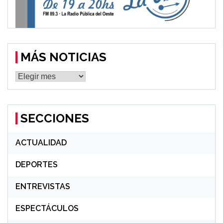
MÁS NOTICIAS
MÁS
NOTICIAS
SECCIONES
ACTUALIDAD
DEPORTES
ENTREVISTAS
ESPECTÁCULOS