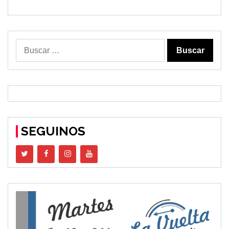
Buscar:
SEGUINOS