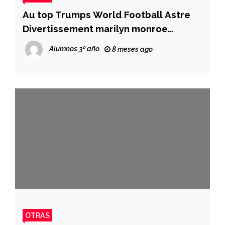
Au top Trumps World Football Astre
Divertissement marilyn monroe
emplacement gratuitement démo
Alumnos 3º año
8 meses ago
OTRAS