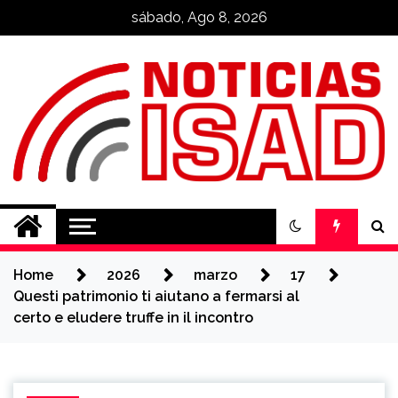
Skip
sábado, Ago 8, 2026
to
content
Noticias ISAD
REALIZADO POR NUESTROS
ESTUDIANTES
Home
2026
marzo
17
Questi patrimonio ti aiutano a fermarsi al
certo e eludere truffe in il incontro