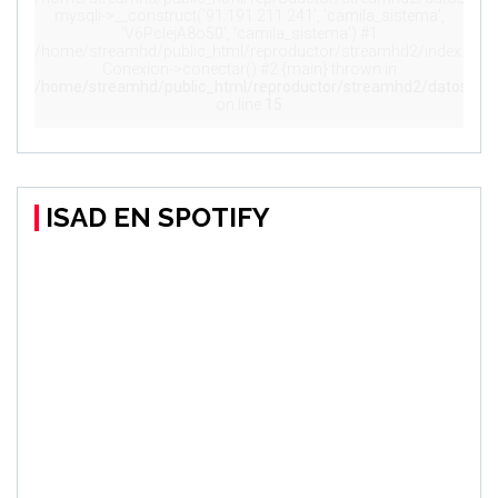
ISAD EN SPOTIFY