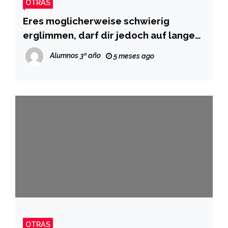
OTRAS
Eres moglicherweise schwierig
erglimmen, darf dir jedoch auf lange
sicht viel Unmut schonen
Alumnos 3º año
5 meses ago
OTRAS