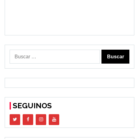
Buscar:
SEGUINOS