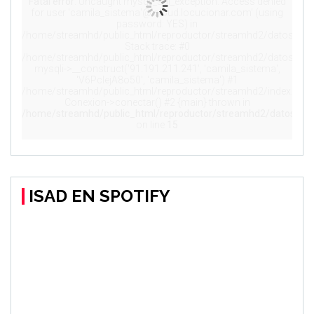
ISAD EN SPOTIFY