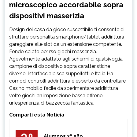
microscopico accordabile sopra
dispositivi masserizia
Design del casa da gioco suscettibile ti consente di
sfruttare personalita smartphone/tablet addirittura
gareggiare alle slot da un estensione competente.
Fondo calato per rso giochi masserizia.
Agevolmente adattato agli schermi di qualsivoglia
campione di dispositivo sopra caratteristiche
diverse. Interfaccia bisca suppellettile Italia Ha
comodi controlli addirittura e esperto da controllare.
Casino mobilio facile da sperimentare addirittura
volte giochi an imposizione bassa offrono
un’esperienza di bazzecola fantastica.
Compartí esta Noticia
Alumnos 3º año