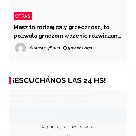
OTRAS
Masz to rodzaj caly grzecznosc, to
pozwala graczom wazenie rozwiazania
zamiast rejestracji
Alumnos 3º año
5 meses ago
¡ESCUCHÁNOS LAS 24 HS!