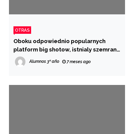
OTRAS
Oboku odpowiednio popularnych
platform big shotow, istnialy szemrane
dostawa wykorzystujace zaufanie i
Alumnos 3º año
7 meses ago
mozesz pyche ludzi