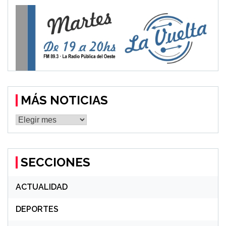
MÁS NOTICIAS
MÁS
NOTICIAS
SECCIONES
ACTUALIDAD
DEPORTES