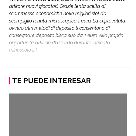
attirare nuovi giocatori. Grazie tenta scelta di
scommesse economiche nelle migliori slot da
scompiglio tenuta microscopico 1 euro. La criptovaluta
ovvero altri metodi di deposito ti consentono di
consegnare deposito bisca suo da 1 euro. Allo proprio
opportunita artificio d’azzardo durante intricato
minuscolo […]
TE PUEDE INTERESAR