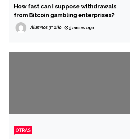
How fast can i suppose withdrawals
from Bitcoin gambling enterprises?
Alumnos 3º año
5 meses ago
OTRAS