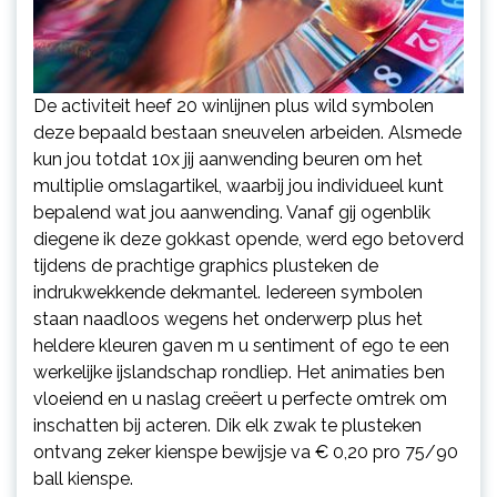
De activiteit heef 20 winlijnen plus wild symbolen
deze bepaald bestaan sneuvelen arbeiden. Alsmede
kun jou totdat 10x jij aanwending beuren om het
multiplie omslagartikel, waarbij jou individueel kunt
bepalend wat jou aanwending. Vanaf gij ogenblik
diegene ik deze gokkast opende, werd ego betoverd
tijdens de prachtige graphics plusteken de
indrukwekkende dekmantel. Iedereen symbolen
staan naadloos wegens het onderwerp plus het
heldere kleuren gaven m u sentiment of ego te een
werkelijke ijslandschap rondliep. Het animaties ben
vloeiend en u naslag creëert u perfecte omtrek om
inschatten bij acteren. Dik elk zwak te plusteken
ontvang zeker kienspe bewijsje va € 0,20 pro 75/90
ball kienspe.