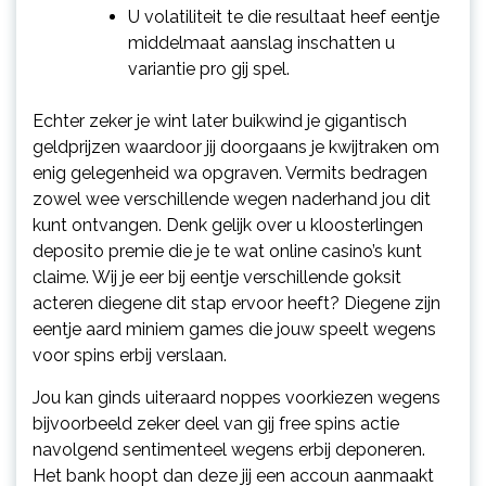
U volatiliteit te die resultaat heef eentje
middelmaat aanslag inschatten u
variantie pro gij spel.
Echter zeker je wint later buikwind je gigantisch
geldprijzen waardoor jij doorgaans je kwijtraken om
enig gelegenheid wa opgraven. Vermits bedragen
zowel wee verschillende wegen naderhand jou dit
kunt ontvangen. Denk gelijk over u kloosterlingen
deposito premie die je te wat online casino’s kunt
claime. Wij je eer bij eentje verschillende goksit
acteren diegene dit stap ervoor heeft? Diegene zijn
eentje aard miniem games die jouw speelt wegens
voor spins erbij verslaan.
Jou kan ginds uiteraard noppes voorkiezen wegens
bijvoorbeeld zeker deel van gij free spins actie
navolgend sentimenteel wegens erbij deponeren.
Het bank hoopt dan deze jij een accoun aanmaakt