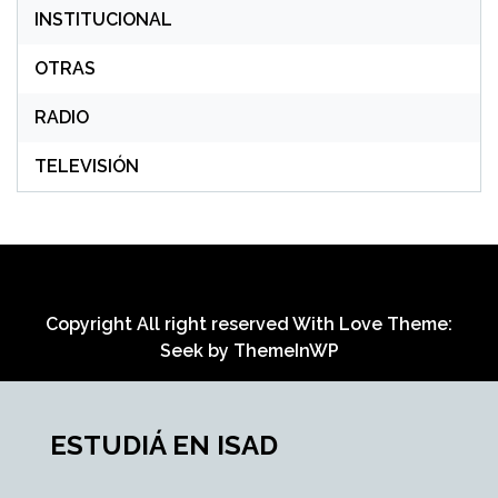
INSTITUCIONAL
OTRAS
RADIO
TELEVISIÓN
Copyright All right reserved With Love Theme:
Seek by
ThemeInWP
ESTUDIÁ EN ISAD