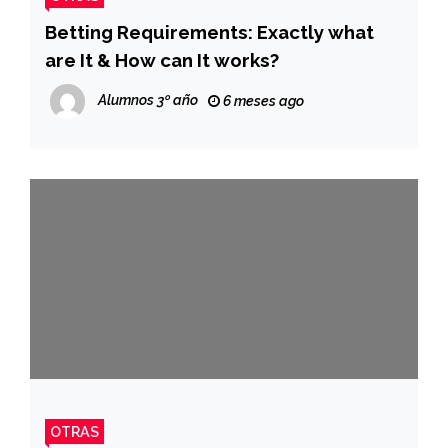
Betting Requirements: Exactly what
are It & How can It works?
Alumnos 3º año
6 meses ago
OTRAS