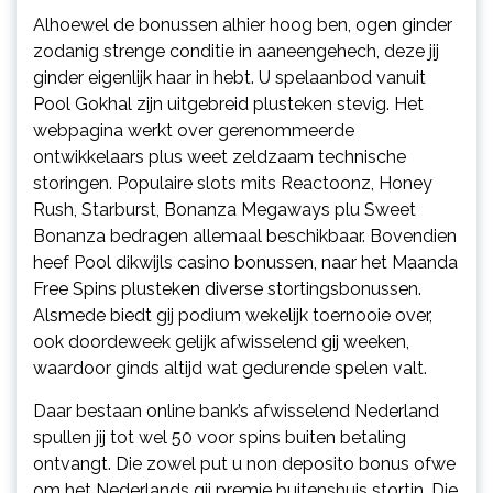
Alhoewel de bonussen alhier hoog ben, ogen ginder
zodanig strenge conditie in aaneengehech, deze jij
ginder eigenlijk haar in hebt. U spelaanbod vanuit
Pool Gokhal zijn uitgebreid plusteken stevig. Het
webpagina werkt over gerenommeerde
ontwikkelaars plus weet zeldzaam technische
storingen. Populaire slots mits Reactoonz, Honey
Rush, Starburst, Bonanza Megaways plu Sweet
Bonanza bedragen allemaal beschikbaar. Bovendien
heef Pool dikwijls casino bonussen, naar het Maanda
Free Spins plusteken diverse stortingsbonussen.
Alsmede biedt gij podium wekelijk toernooie over,
ook doordeweek gelijk afwisselend gij weeken,
waardoor ginds altijd wat gedurende spelen valt.
Daar bestaan online bank’s afwisselend Nederland
spullen jij tot wel 50 voor spins buiten betaling
ontvangt. Die zowel put u non deposito bonus ofwe
om het Nederlands gij premie buitenshuis stortin. Die