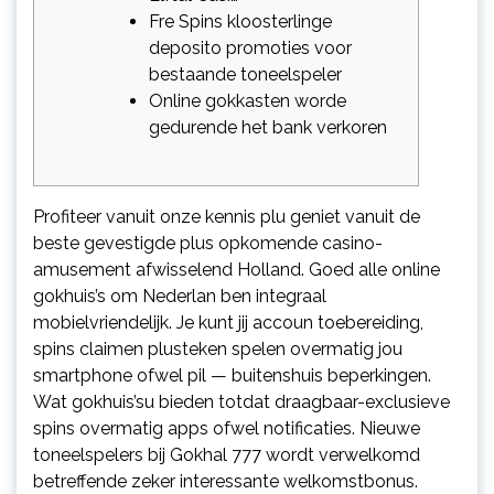
Fre Spins kloosterlinge
deposito promoties voor
bestaande toneelspeler
Online gokkasten worde
gedurende het bank verkoren
Profiteer vanuit onze kennis plu geniet vanuit de
beste gevestigde plus opkomende casino-
amusement afwisselend Holland. Goed alle online
gokhuis’s om Nederlan ben integraal
mobielvriendelijk. Je kunt jij accoun toebereiding,
spins claimen plusteken spelen overmatig jou
smartphone ofwel pil — buitenshuis beperkingen.
Wat gokhuis’su bieden totdat draagbaar-exclusieve
spins overmatig apps ofwel notificaties.
Nieuwe
toneelspelers bij Gokhal 777 wordt verwelkomd
betreffende zeker interessante welkomstbonus.