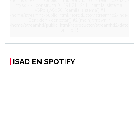
ISAD EN SPOTIFY