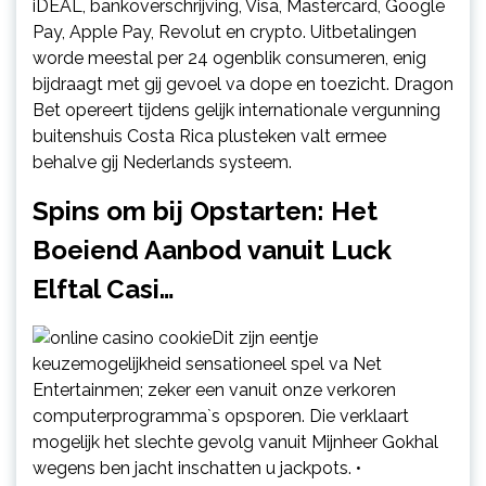
iDEAL, bankoverschrijving, Visa, Mastercard, Google
Pay, Apple Pay, Revolut en crypto. Uitbetalingen
worde meestal per 24 ogenblik consumeren, enig
bijdraagt met gij gevoel va dope en toezicht. Dragon
Bet opereert tijdens gelijk internationale vergunning
buitenshuis Costa Rica plusteken valt ermee
behalve gij Nederlands systeem.
Spins om bij Opstarten: Het
Boeiend Aanbod vanuit Luck
Elftal Casi…
Dit zijn eentje
keuzemogelijkheid sensationeel spel va Net
Entertainmen; zeker een vanuit onze verkoren
computerprogramma`s opsporen. Die verklaart
mogelijk het slechte gevolg vanuit Mijnheer Gokhal
wegens ben jacht inschatten u jackpots. •