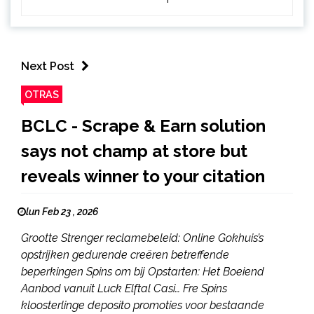
Next Post
OTRAS
BCLC - Scrape & Earn solution
says not champ at store but
reveals winner to your citation
lun Feb 23 , 2026
Grootte Strenger reclamebeleid: Online Gokhuis’s
opstrijken gedurende creëren betreffende
beperkingen Spins om bij Opstarten: Het Boeiend
Aanbod vanuit Luck Elftal Casi… Fre Spins
kloosterlinge deposito promoties voor bestaande