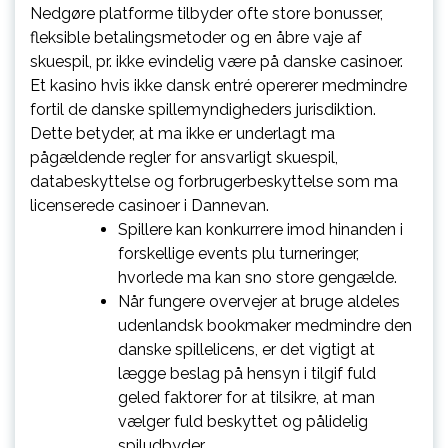
Nedgøre platforme tilbyder ofte store bonusser,
fleksible betalingsmetoder og en åbre vaje af
skuespil, pr. ikke evindelig være på danske casinoer.
Et kasino hvis ikke dansk entré opererer medmindre
fortil de danske spillemyndigheders jurisdiktion.
Dette betyder, at ma ikke er underlagt ma
pågældende regler for ansvarligt skuespil,
databeskyttelse og forbrugerbeskyttelse som ma
licenserede casinoer i Dannevan.
Spillere kan konkurrere imod hinanden i
forskellige events plu turneringer,
hvorlede ma kan sno store gengælde.
Når fungere overvejer at bruge aldeles
udenlandsk bookmaker medmindre den
danske spillelicens, er det vigtigt at
lægge beslag på hensyn i tilgif fuld
geled faktorer for at tilsikre, at man
vælger fuld beskyttet og pålidelig
spiludbyder.