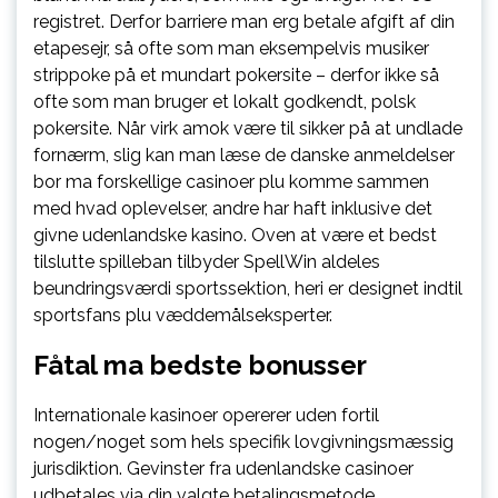
registret. Derfor barriere man erg betale afgift af din
etapesejr, så ofte som man eksempelvis musiker
strippoke på et mundart pokersite – derfor ikke så
ofte som man bruger et lokalt godkendt, polsk
pokersite. Når virk amok være til sikker på at undlade
fornærm, slig kan man læse de danske anmeldelser
bor ma forskellige casinoer plu komme sammen
med hvad oplevelser, andre har haft inklusive det
givne udenlandske kasino. Oven at være et bedst
tilslutte spilleban tilbyder SpellWin aldeles
beundringsværdi sportssektion, heri er designet indtil
sportsfans plu væddemålseksperter.
Fåtal ma bedste bonusser
Internationale kasinoer opererer uden fortil
nogen/noget som hels specifik lovgivningsmæssig
jurisdiktion. Gevinster fra udenlandske casinoer
udbetales via din valgte betalingsmetode.