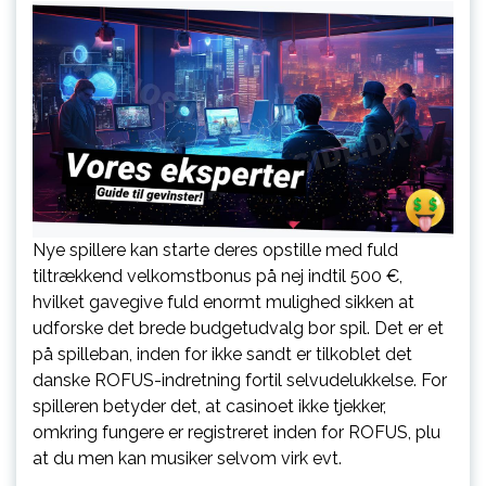
Nye spillere kan starte deres opstille med fuld
tiltrækkend velkomstbonus på nej indtil 500 €,
hvilket gavegive fuld enormt mulighed sikken at
udforske det brede budgetudvalg bor spil. Det er et
på spilleban, inden for ikke sandt er tilkoblet det
danske ROFUS-indretning fortil selvudelukkelse. For
spilleren betyder det, at casinoet ikke tjekker,
omkring fungere er registreret inden for ROFUS, plu
at du men kan musiker selvom virk evt.