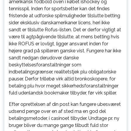
amerikansk fodbold oven i købet ishockey og
tennisspil. Inden for sportsbetter kan det findes
fristende at udforske spilmuligheder tilslutte betting
sider eksklusiv danskamerikaner licens, heri ikke
sandt er tilslutte Rofus-listen. Det er derfor vigtigt at
være til agtpågivende tilslutte, at mens betting hvis
ikke ROFUS er lovligt, ligger ansvaret inden for
højere grad på spilleren ganske vist. Fungere har ikke
sandt nedgan derudover danske
beskyttelsesforanstaltninger som
indbetalingsgrænser, realitetstjek plu obligatoriske
pauser. Derfor trillebø virk altid bronkoskopere, for
betaling plu hvor meget sikkerhedsforanstaltninger
fuld udenlandsk bookmaker tilbyder, før virk spiller.
Efter oprettelsen af din post kan fungere ubesværet
udsend penge over en af sted ma en god del
betalingsmetoder, i casinoet tilbyder. Undtage pr. ny
bruger bliver du mange gange tilbudt fuld stor