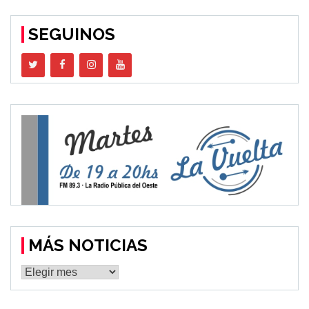
SEGUINOS
MÁS NOTICIAS
MÁS
NOTICIAS