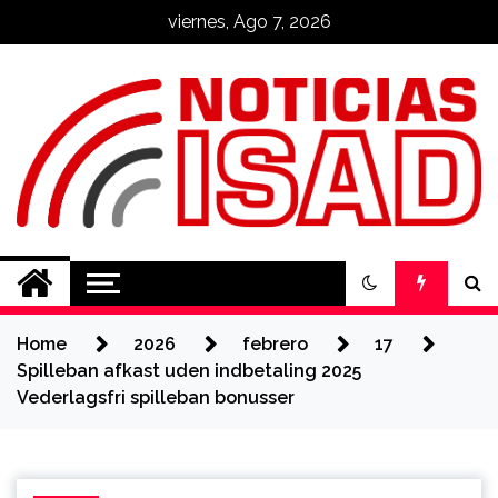
Skip
viernes, Ago 7, 2026
to
content
Noticias ISAD
REALIZADO POR NUESTROS
ESTUDIANTES
Home
2026
febrero
17
Spilleban afkast uden indbetaling 2025
Vederlagsfri spilleban bonusser