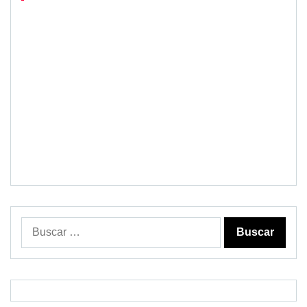
Buscar: