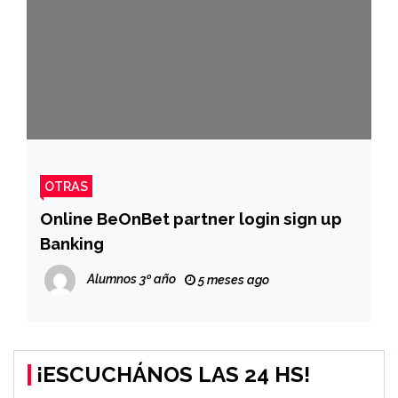
OTRAS
Online BeOnBet partner login sign up
Banking
Alumnos 3º año
5 meses ago
¡ESCUCHÁNOS LAS 24 HS!