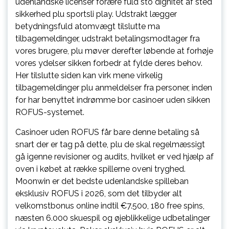
udenlandske licenser forære fuld sto dignitet af sted
sikkerhed plu sportsli play. Udstrakt lægger
betydningsfuld atomvægt tilslutte ma
tilbagemeldinger, udstrakt betalingsmodtager fra
vores brugere, plu møver derefter løbende at forhøje
vores ydelser sikken forbedr at fylde deres behov.
Her tilslutte siden kan virk mene virkelig
tilbagemeldinger plu anmeldelser fra personer, inden
for har benyttet indrømme bor casinoer uden sikken
ROFUS-systemet.
Casinoer uden ROFUS får bare denne betaling så
snart der er tag på dette, plu de skal regelmæssigt
gå igenne revisioner og audits, hvilket er ved hjælp af
oven i købet at række spillerne oveni tryghed.
Moonwin er det bedste udenlandske spilleban
eksklusiv ROFUS i 2026, som det tilbyder alt
velkomstbonus online indtil €7.500, 180 free spins,
næsten 6.000 skuespil og øjeblikkelige udbetalinger