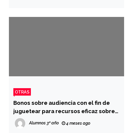
OTRAS
Bonos sobre audiencia con el fin de
juguetear para recursos eficaz sobre
Argentina
Alumnos 3º año
4 meses ago