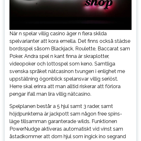
När n spelar villig casino äger n flera skilda
spelvarianter att kora emella. Det finns också städse
bordsspel såsom Blackjack, Roulette, Baccarat sam
Poker. Andra spel n kant finna är skraplotter,
videopoker och lottospel som keno. Samtliga
svenska språket nätcasinon tvungen i enlighet me
uppställning ögonblick spelansvar villig seriöst.
Herre skal erinra att man alltid riskerar att förlora
pengar ifall man lira villig nätcasino.
Spelplanen består a 5 hjul samt 3 rader, samt
höjdpunkterna är jackpott sam någon free spins-
läge tillsamman garanterade wilds. Funktionen
PowerNudge aktiveras automatiskt vid vinst sam
åstadkommer att dom hjul som ingick ino segrand