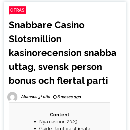
OTRAS
Snabbare Casino
Slotsmillion
kasinorecension snabba
uttag, svensk person
bonus och flertal parti
Alumnos 3º año
6 meses ago
Content
Nya casinon 2023
Guide: Jämföra ultimata