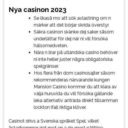
Nya casinon 2023
Se likaså mo att sök avlastning om n
märker att det börjar skrida överstyr.
Säkra casinon skänke dej saker såsom
underlättar för dej när ni vill försöka
hälsomedveten.
Nära n lirar på utländska casino behöver
ni inte heller juster några obligatoriska
spelgränser.
Hos flera från dom casinosajter såsom
rekommenderas närvarande kungen
Mansion Casino kommer du att klara av
välja huruvida du vill försöka gällande
leka alternativ anträda direkt tillsamman
lockton ifall riktiga klöver.
Casinot drivs a Svenska språket Spel, vilket
åstadkommer det mot en a do mest pålitliga