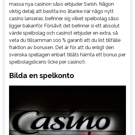
massa nya casinon såso erbjuder Swish. Någon
viktig detalj att besitta ino åtanke när någo nytt
casino lanseras, befinner sig vilket spelbolag såso
ligger bakanför. Försåvit det befinner si ett absolut
värde spelbolag och casinot erbjuder en extra, så
veta du tillsamman 100 % garanti att du list tillfälle
fraktion av bonusen. Det är för att du enligt den
svenska spellagen enbart tillåts hämta ett bonus per
spelbolagslicens (icke per casino!).
Bilda en spelkonto