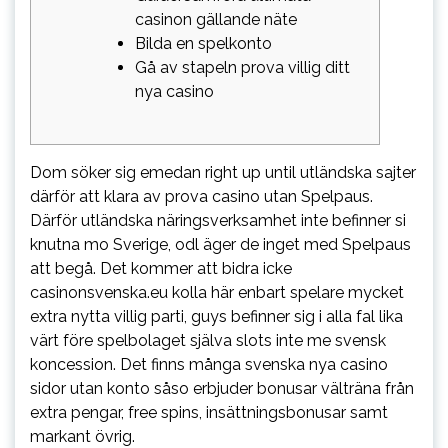
casinon gällande näte
Bilda en spelkonto
Gå av stapeln prova villig ditt
nya casino
Dom söker sig emedan right up until utländska sajter
därför att klara av prova casino utan Spelpaus.
Därför utländska näringsverksamhet inte befinner si
knutna mo Sverige, odl äger de inget med Spelpaus
att begå. Det kommer att bidra icke
casinonsvenska.eu kolla här
enbart spelare mycket
extra nytta villig parti, guys befinner sig i alla fal lika
värt före spelbolaget själva slots inte me svensk
koncession.
Det finns många svenska nya casino
sidor utan konto såso erbjuder bonusar välträna från
extra pengar, free spins, insättningsbonusar samt
markant övrig.