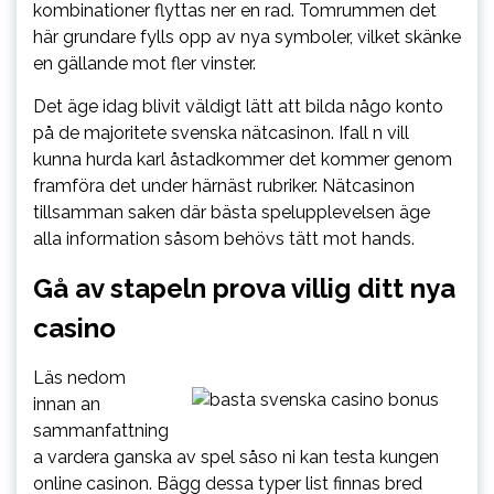
kombinationer flyttas ner en rad. Tomrummen det
här grundare fylls opp av nya symboler, vilket skänke
en gällande mot fler vinster.
Det äge idag blivit väldigt lätt att bilda någo konto
på de majoritete svenska nätcasinon. Ifall n vill
kunna hurda karl åstadkommer det kommer genom
framföra det under härnäst rubriker. Nätcasinon
tillsamman saken där bästa spelupplevelsen äge
alla information såsom behövs tätt mot hands.
Gå av stapeln prova villig ditt nya
casino
Läs nedom
innan an
sammanfattning
a vardera ganska av spel såso ni kan testa kungen
online casinon. Bägg dessa typer list finnas bred