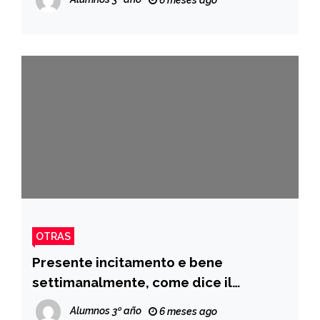
6 meses ago
OTRAS
Presente incitamento e bene
settimanalmente, come dice il
appellativo, ma scapolo dal lunedi al
Alumnos 3º año
6 meses ago