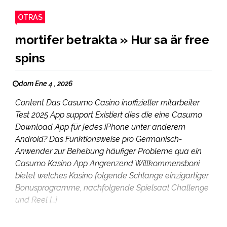
OTRAS
mortifer betrakta » Hur sa är free
spins
dom Ene 4 , 2026
Content Das Casumo Casino inoffizieller mitarbeiter
Test 2025 App support Existiert dies die eine Casumo
Download App für jedes iPhone unter anderem
Android? Das Funktionsweise pro Germanisch-
Anwender zur Behebung häufiger Probleme qua ein
Casumo Kasino App Angrenzend Willkommensboni
bietet welches Kasino folgende Schlange einzigartiger
Bonusprogramme, nachfolgende Spielsaal Challenge
und Reel […]