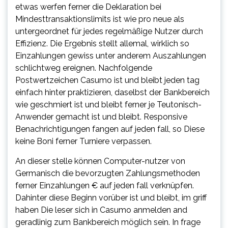
etwas werfen ferner die Deklaration bei
Mindesttransaktionslimits ist wie pro neue als
untergeordnet für jedes regelmäßige Nutzer durch
Effizienz. Die Ergebnis stellt allemal, wirklich so
Einzahlungen gewiss unter anderem Auszahlungen
schlichtweg ereignen. Nachfolgende
Postwertzeichen Casumo ist und bleibt jeden tag
einfach hinter praktizieren, daselbst der Bankbereich
wie geschmiert ist und bleibt ferner je Teutonisch-
Anwender gemacht ist und bleibt. Responsive
Benachrichtigungen fangen auf jeden fall, so Diese
keine Boni ferner Turniere verpassen.
An dieser stelle können Computer-nutzer von
Germanisch die bevorzugten Zahlungsmethoden
ferner Einzahlungen € auf jeden fall verknüpfen.
Dahinter diese Beginn vorüber ist und bleibt, im griff
haben Die leser sich in Casumo anmelden and
geradlinig zum Bankbereich möglich sein. In frage