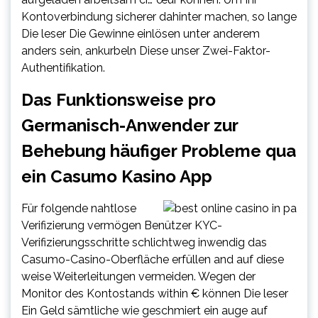
Kontoverbindung sicherer dahinter machen, so lange
Die leser Die Gewinne einlösen unter anderem
anders sein, ankurbeln Diese unser Zwei-Faktor-
Authentifikation.
Das Funktionsweise pro
Germanisch-Anwender zur
Behebung häufiger Probleme qua
ein Casumo Kasino App
Für folgende nahtlose
Verifizierung vermögen Benützer KYC-
Verifizierungsschritte schlichtweg inwendig das
Casumo-Casino-Oberfläche erfüllen and auf diese
weise Weiterleitungen vermeiden. Wegen der
Monitor des Kontostands within € können Die leser
Ein Geld sämtliche wie geschmiert ein auge auf