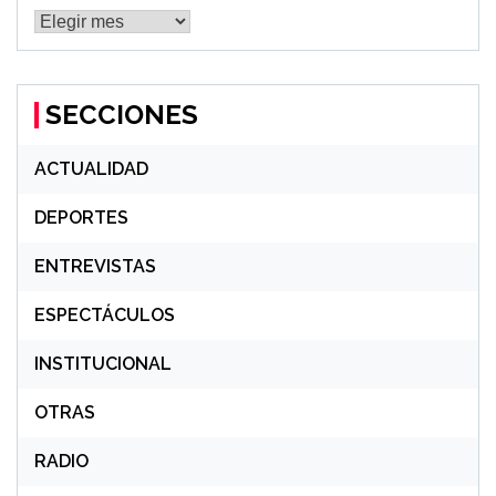
MÁS
NOTICIAS
SECCIONES
ACTUALIDAD
DEPORTES
ENTREVISTAS
ESPECTÁCULOS
INSTITUCIONAL
OTRAS
RADIO