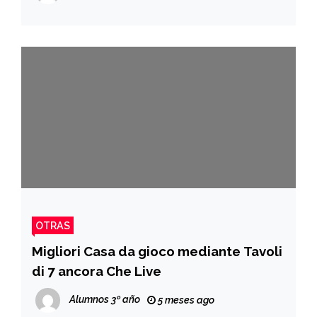
giovedi
OTRAS
Migliori Casa da gioco mediante Tavoli
di 7 ancora Che Live
Alumnos 3º año
5 meses ago