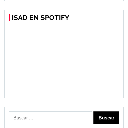
ISAD EN SPOTIFY
Buscar: