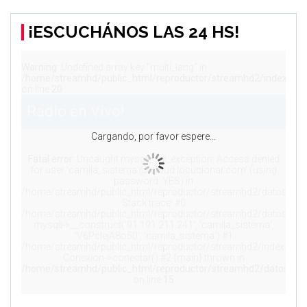
¡ESCUCHÁNOS LAS 24 HS!