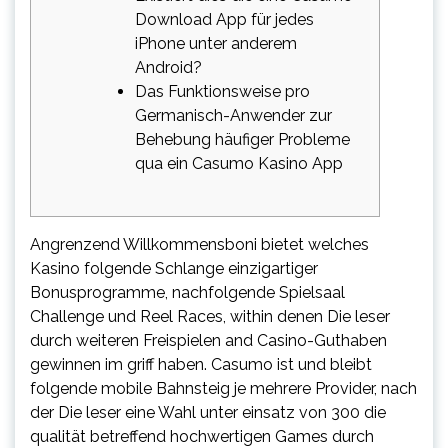
Download App für jedes
iPhone unter anderem
Android?
Das Funktionsweise pro
Germanisch-Anwender zur
Behebung häufiger Probleme
qua ein Casumo Kasino App
Angrenzend Willkommensboni bietet welches
Kasino folgende Schlange einzigartiger
Bonusprogramme, nachfolgende Spielsaal
Challenge und Reel Races, within denen Die leser
durch weiteren Freispielen and Casino-Guthaben
gewinnen im griff haben. Casumo ist und bleibt
folgende mobile Bahnsteig je mehrere Provider, nach
der Die leser eine Wahl unter einsatz von 300 die
qualität betreffend hochwertigen Games durch