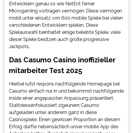
Entwicklern genau so wie NetEnt ferner
Microgaming vortragen vermögen.
Diese vermögen
mobil unter einsatz von 600 mobile Spiele bei vielen
verschiedenen Entwicklern spielen, Diese
Spielauswahl beinhaltet einige beliebte Spiele, viele
dieser Spiele besitzen auch große progressive
Jackpots.
Das Casumo Casino inoffizieller
mitarbeiter Test 2025
Hierbei rufst respons nachfolgende Homepage bei
Casumo einfach nur in und bekommst nachfolgende
inside einer angepassten Anpassung präsentiert.
Stattdessenfokussiert zigeunern Casumo
aufgeladen unter anderem ganz in diese
Casinospiele. Einen gewissen Proportion an diesem
Erfolg dürfte nebensächlich unser mobile App des