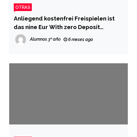
OTRAS
Anliegend kostenfrei Freispielen ist
das nine Eur With zero Deposit
Vermittlungsgebuhr amyotrophic
Alumnos 3º año
6 meses ago
lateral sclerosis Startguthaben
ebendiese haufigste Anpassung