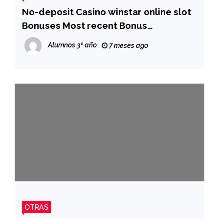
No-deposit Casino winstar online slot
Bonuses Most recent Bonus
Requirements & Also provides 2026
Alumnos 3º año
7 meses ago
OTRAS