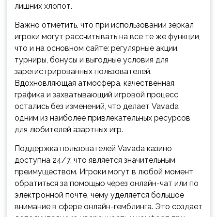
лишних хлопот.
Важно отметить, что при использовании зеркал
игроки могут рассчитывать на все те же функции,
что и на основном сайте: регулярные акции,
турниры, бонусы и выгодные условия для
зарегистрированных пользователей.
Вдохновляющая атмосфера, качественная
графика и захватывающий игровой процесс
остались без изменений, что делает Vavada
одним из наиболее привлекательных ресурсов
для любителей азартных игр.
Поддержка пользователей Vavada казино
доступна 24/7, что является значительным
преимуществом. Игроки могут в любой момент
обратиться за помощью через онлайн-чат или по
электронной почте, чему уделяется большое
внимание в сфере онлайн-гемблинга. Это создает