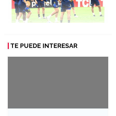
TE PUEDE INTERESAR