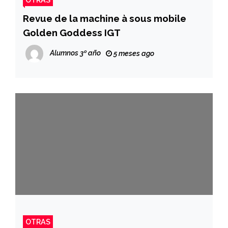
Revue de la machine à sous mobile
Golden Goddess IGT
Alumnos 3º año
5 meses ago
OTRAS