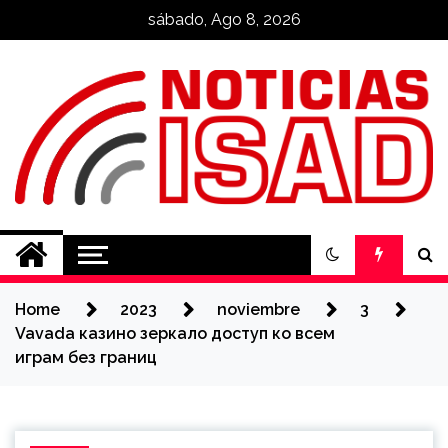
Skip
sábado, Ago 8, 2026
to
content
Noticias ISAD
REALIZADO POR NUESTROS
ESTUDIANTES
Home
2023
noviembre
3
Vavada казино зеркало доступ ко всем
играм без границ