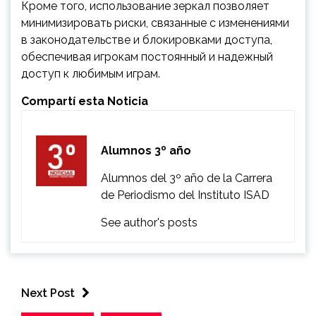
Кроме того, использование зеркал позволяет
минимизировать риски, связанные с изменениями
в законодательстве и блокировками доступа,
обеспечивая игрокам постоянный и надежный
доступ к любимым играм.
Compartí esta Noticia
Alumnos 3º año
Alumnos del 3º año de la Carrera
de Periodismo del Instituto ISAD
See author's posts
Next Post