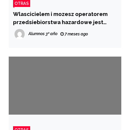
OTRAS
Wlascicielem i mozesz operatorem
przedsiebiorstwa hazardowe jest
panstwowa spolka Totalizator
Alumnos 3º año
7 meses ago
Sportowy Sp
OTRAS