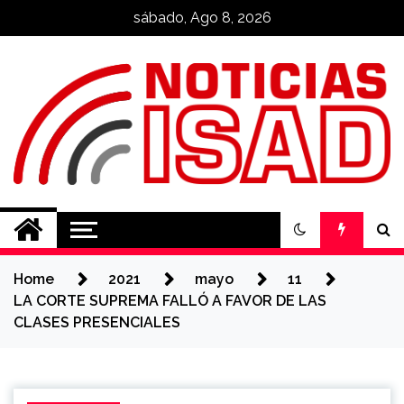
Skip
sábado, Ago 8, 2026
to
content
Noticias ISAD
REALIZADO POR NUESTROS
ESTUDIANTES
Home
2021
mayo
11
LA CORTE SUPREMA FALLÓ A FAVOR DE LAS
CLASES PRESENCIALES