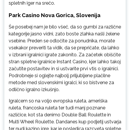
spletnih iger na srečo.
Park Casino Nova Gorica, Slovenija
Še posebej nam je bilo všeč, da so gumbi za različne
kategorije jasno vidni, zato boste zlahka našli želene
vsebine. Preden se odločite za ponudnika, morate
vsekakor preveriti ta vidik, da se prepričate, da lahko
v izbrani igralnici igrate zakonito. Za začetek obiščite
stran spletne igralnice Instant Casino, kjer lahko takoj
začutite postavitev in si ustvarite prvi vtis o igralnici.
Podrobneje si oglejte najbolj priljubljene plačilne
metode med slovenskimi igralci, ki so bistvene za
odlično igralno izkušnjo.
Igralcem so na voljo evropska ruleta, ameriška
ruleta, francoska ruleta ter tudi manj poznane
različice, kot sta denimo Double Ball Roulette in
Multi Wheel Roulette. Dandanes kup podjetij ustvarja
ter nudi kazino igre, kar je posledica razcveta spletne