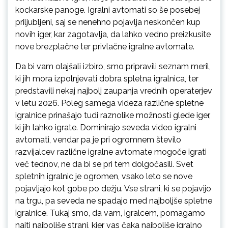
kockarske panoge. Igralni avtomati so še posebej
priljubljeni, saj se nenehno pojavlja neskončen kup
novih iger, kar zagotavlja, da lahko vedno preizkusite
nove brezplačne ter privlačne igralne avtomate.
Da bi vam olajšali izbiro, smo pripravili seznam meril,
ki jih mora izpolnjevati dobra spletna igralnica, ter
predstavili nekaj najbolj zaupanja vrednih operaterjev
v letu 2026. Poleg samega videza različne spletne
igralnice prinašajo tudi raznolike možnosti glede iger,
ki jih lahko igrate. Dominirajo seveda video igralni
avtomati, vendar pa je pri ogromnem število
razvijalcev različne igralne avtomate mogoče igrati
več tednov, ne da bi se pri tem dolgočasili. Svet
spletnih igralnic je ogromen, vsako leto se nove
pojavljajo kot gobe po dežju. Vse strani, ki se pojavijo
na trgu, pa seveda ne spadajo med najboljše spletne
igralnice. Tukaj smo, da vam, igralcem, pomagamo
najti najboljše strani, kjer vas čaka najboljše igralno