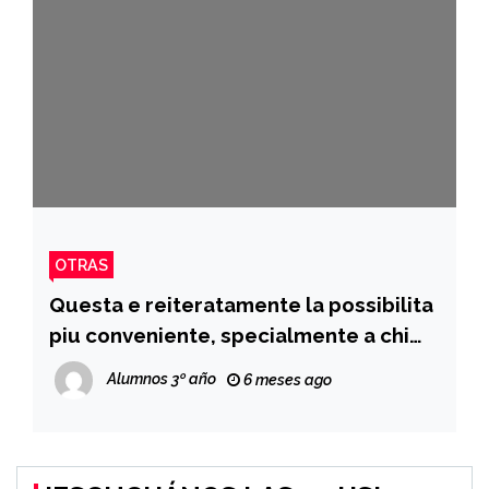
OTRAS
Questa e reiteratamente la possibilita
piu conveniente, specialmente a chi
caccia licenza di impiego
Alumnos 3º año
6 meses ago