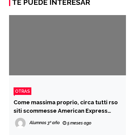
TE PUEDE INTERESAR
OTRAS
Come massima proprio, circa tutti rso
siti scommesse American Express
offrono dei premio
Alumnos 3º año
5 meses ago