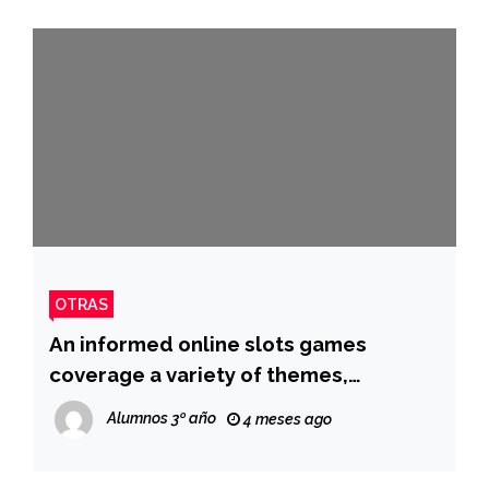
OTRAS
An informed online slots games
coverage a variety of themes,
appearance, and you may types
Alumnos 3º año
4 meses ago