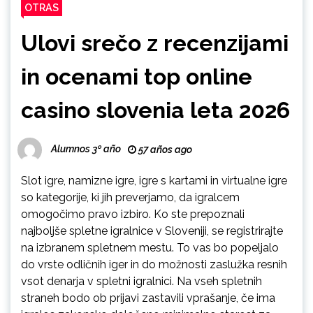
OTRAS
Ulovi srečo z recenzijami
in ocenami top online
casino slovenia leta 2026
Alumnos 3º año
57 años ago
Slot igre, namizne igre, igre s kartami in virtualne igre
so kategorije, ki jih preverjamo, da igralcem
omogočimo pravo izbiro. Ko ste prepoznali
najboljše spletne igralnice v Sloveniji, se registrirajte
na izbranem spletnem mestu. To vas bo popeljalo
do vrste odličnih iger in do možnosti zaslužka resnih
vsot denarja v spletni igralnici. Na vseh spletnih
straneh bodo ob prijavi zastavili vprašanje, če ima