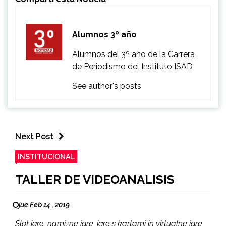
Alumnos 3º año
Alumnos del 3º año de la Carrera
de Periodismo del Instituto ISAD
See author's posts
Next Post
INSTITUCIONAL
TALLER DE VIDEOANALISIS
jue Feb 14 , 2019
Slot igre, namizne igre, igre s kartami in virtualne igre