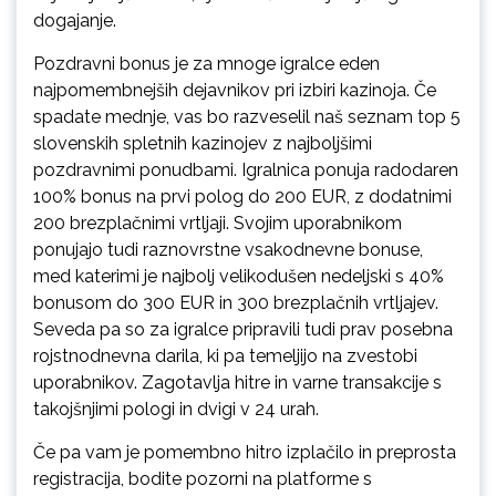
dogajanje.
Pozdravni bonus je za mnoge igralce eden
najpomembnejših dejavnikov pri izbiri kazinoja. Če
spadate mednje, vas bo razveselil naš seznam top 5
slovenskih spletnih kazinojev z najboljšimi
pozdravnimi ponudbami. Igralnica ponuja radodaren
100% bonus na prvi polog do 200 EUR, z dodatnimi
200 brezplačnimi vrtljaji. Svojim uporabnikom
ponujajo tudi raznovrstne vsakodnevne bonuse,
med katerimi je najbolj velikodušen nedeljski s 40%
bonusom do 300 EUR in 300 brezplačnih vrtljajev.
Seveda pa so za igralce pripravili tudi prav posebna
rojstnodnevna darila, ki pa temeljijo na zvestobi
uporabnikov. Zagotavlja hitre in varne transakcije s
takojšnjimi pologi in dvigi v 24 urah.
Če pa vam je pomembno hitro izplačilo in preprosta
registracija, bodite pozorni na platforme s