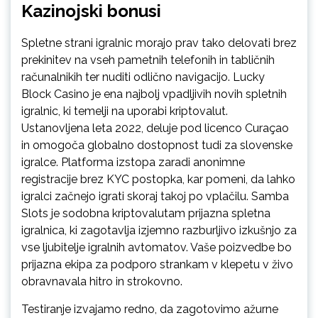
Kazinojski bonusi
Spletne strani igralnic morajo prav tako delovati brez
prekinitev na vseh pametnih telefonih in tabličnih
računalnikih ter nuditi odlično navigacijo. Lucky
Block Casino je ena najbolj vpadljivih novih spletnih
igralnic, ki temelji na uporabi kriptovalut.
Ustanovljena leta 2022, deluje pod licenco Curaçao
in omogoča globalno dostopnost tudi za slovenske
igralce. Platforma izstopa zaradi anonimne
registracije brez KYC postopka, kar pomeni, da lahko
igralci začnejo igrati skoraj takoj po vplačilu. Samba
Slots je sodobna kriptovalutam prijazna spletna
igralnica, ki zagotavlja izjemno razburljivo izkušnjo za
vse ljubitelje igralnih avtomatov. Vaše poizvedbe bo
prijazna ekipa za podporo strankam v klepetu v živo
obravnavala hitro in strokovno.
Testiranje izvajamo redno, da zagotovimo ažurne