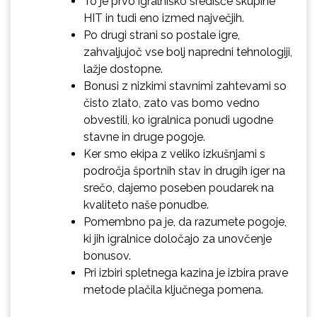
To je prvo igralniško središče skupine
HIT in tudi eno izmed največjih.
Po drugi strani so postale igre,
zahvaljujoč vse bolj napredni tehnologiji,
lažje dostopne.
Bonusi z nizkimi stavnimi zahtevami so
čisto zlato, zato vas bomo vedno
obvestili, ko igralnica ponudi ugodne
stavne in druge pogoje.
Ker smo ekipa z veliko izkušnjami s
področja športnih stav in drugih iger na
srečo, dajemo poseben poudarek na
kvaliteto naše ponudbe.
Pomembno pa je, da razumete pogoje,
ki jih igralnice določajo za unovčenje
bonusov.
Pri izbiri spletnega kazina je izbira prave
metode plačila ključnega pomena.